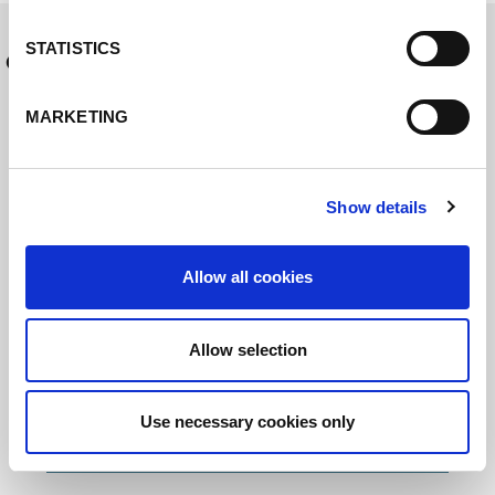
STATISTICS
Other news
MARKETING
Show details
Allow all cookies
TRADE FAIR
01.03.22
Allow selection
GLOBAL INDUSTRIE, Paris
Use necessary cookies only
Read more