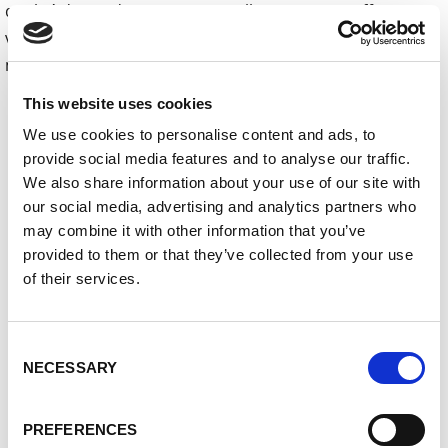
qualité de soudure exceptionnelle, MicorTwin offre une
vitesse de soudage deux fois plus élevée et une
manipulation beaucoup plus facile que le procédé TIG.
This website uses cookies
Downloads
We use cookies to personalise content and ads, to
provide social media features and to analyse our traffic.
PI_MicorTwin_final_EN.docx
We also share information about your use of our site with
01_Lorch_MicorTwin.jpg
our social media, advertising and analytics partners who
02_Lorch-Vergleich_WIG_ MicorTwin.tif
may combine it with other information that you’ve
provided to them or that they’ve collected from your use
03_Lorch_MicorTwin_Nahtschuppung.tif
of their services.
04_LORCH_MicorTwin_Alu_Rundnaht_Fahrradrah
men.jpg
Consent
NECESSARY
05_Lorch_MicorMIG_Pulse_Family.tif
Selection
PREFERENCES