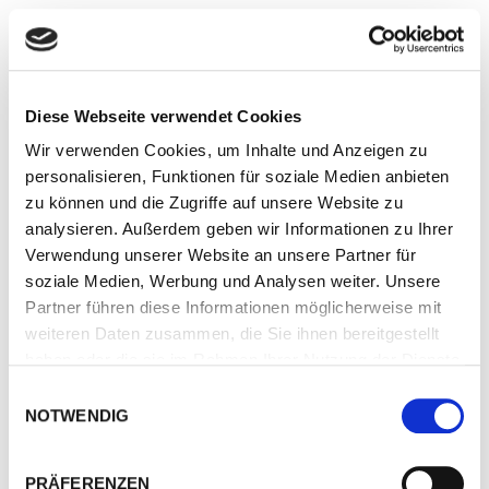
Arc-Robotics
Systemintegrator: Ihr Partner für integrierte
Automationslösungen
Diese Webseite verwendet Cookies
Obchodní 1279/1
301 00 Plzeň
Wir verwenden Cookies, um Inhalte und Anzeigen zu
Tschechien
personalisieren, Funktionen für soziale Medien anbieten
zu können und die Zugriffe auf unsere Website zu
Zum Partner
analysieren. Außerdem geben wir Informationen zu Ihrer
Route berechnen
Verwendung unserer Website an unsere Partner für
soziale Medien, Werbung und Analysen weiter. Unsere
Arcmaster Limited
Partner führen diese Informationen möglicherweise mit
weiteren Daten zusammen, die Sie ihnen bereitgestellt
Lorch Schweißtechnik Center: Ihr
haben oder die sie im Rahmen Ihrer Nutzung der Dienste
Fachhändler für Industrie-Schweißtechnik
gesammelt haben.
Einwilligungsauswahl
Lorch Service-Partner: Ihr Experte für
NOTWENDIG
Service und Garantie
Unit C3, South Orbital Trade Park
PRÄFERENZEN