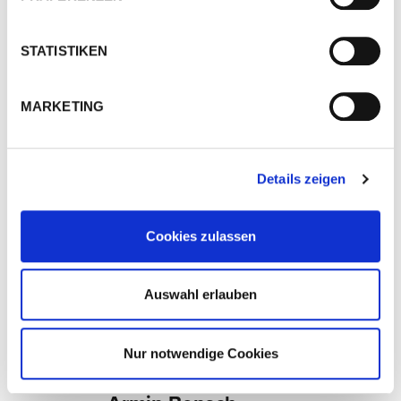
HU9 1NJ Hull
Vereinigtes Königreich
STATISTIKEN
Zum Partner
Route berechnen
MARKETING
ARCTEC Limited
Lorch Schweißtechnik Center: Ihr
Details zeigen
Fachhändler für Industrie-Schweißtechnik
Baldonnel Road Lower
Cookies zulassen
D22 V274 Dublin 22
Irland
Zum Partner
Auswahl erlauben
Route berechnen
Nur notwendige Cookies
COBOT-PARTNER