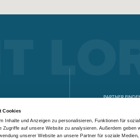
ELEKTRODEN-SCHWEISSEN
Elektrodenschweißen bietet Vorteile gegenüber anderen
Schweißverfahren – welche das sind und wie
Elektrodenschweißen funktioniert, sehen Sie hier.
Mehr erfahren
X-SERIE
MICORSTICK-SERIE
PARTNER FINDE
KARRIERE
t Cookies
HAND-SCHWEISSBRENNER
 Inhalte und Anzeigen zu personalisieren, Funktionen für sozia
DOWNLOADS
Egal ob MIG-MAG oder WIG – Lorch bietet für jede Schweißar
e Zugriffe auf unsere Website zu analysieren. Außerdem geben w
den richtigen Handschweissbrenner.
rwendung unserer Website an unsere Partner für soziale Medien
Mehr erfahren