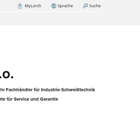
MyLorch
Sprache
Suche
Italia
France
(FR)
ZT SUCHEN
nen
!
sst?
d
.o.
Ihr Fachhändler für Industrie-Schweißtechnik
rte für Service und Garantie
n
iert
hen
bei
ie