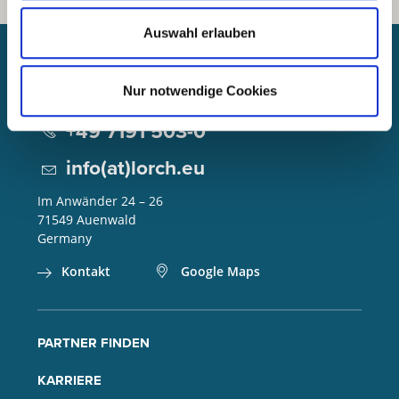
Auswahl erlauben
Lorch Schweißtechnik GmbH
Nur notwendige Cookies
+49 7191 503-0
info(at)lorch.eu
Im Anwänder 24 – 26
71549
Auenwald
Germany
Kontakt
Google Maps
PARTNER FINDEN
KARRIERE