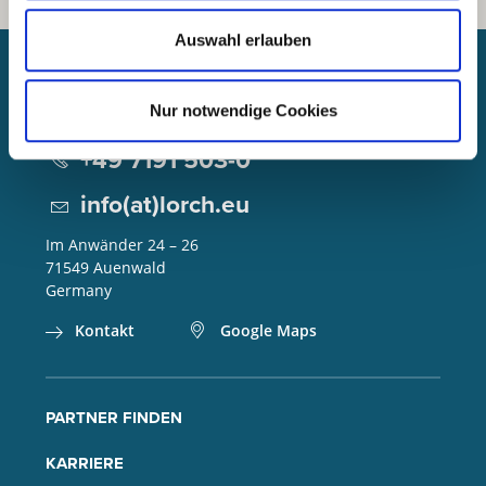
Auswahl erlauben
Lorch Schweißtechnik GmbH
Nur notwendige Cookies
+49 7191 503-0
info(at)lorch.eu
Im Anwänder 24 – 26
71549
Auenwald
Germany
Kontakt
Google Maps
PARTNER FINDEN
KARRIERE