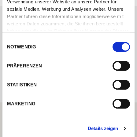
Verwendung unserer Website an unsere Partner für
soziale Medien, Werbung und Analysen weiter. Unsere
Partner führen diese Informationen möglicherweise mit
weiteren Daten zusammen, die Sie ihnen bereitgestellt
Kontaktieren Sie uns über unser Online-
haben oder die sie im Rahmen Ihrer Nutzung der Dienste
Formular und wir melden uns umgehend
gesammelt haben.
Einwilligungsauswahl
bei Ihnen.
NOTWENDIG
PRÄFERENZEN
Internal error: Contact form currently not
available
STATISTIKEN
MARKETING
Details zeigen