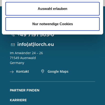
Auswahl erlauben
Lorch Schweißtechnik GmbH
Nur notwendige Cookies
+49 7191 503-0
info(at)lorch.eu
Im Anwänder 24 – 26
71549
Auenwald
Germany
Kontakt
Google Maps
PARTNER FINDEN
KARRIERE