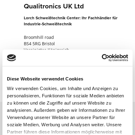
Qualitronics UK Ltd
Lorch Schweißtechnik Center: Ihr Fachhändler für
Industrie-Schweißtechnik
Broomhill road
BS4 5RG Bristol
Vereinigtes Königreich
+441174628498
Jetzt kontaktieren
Diese Webseite verwendet Cookies
Wir verwenden Cookies, um Inhalte und Anzeigen zu
personalisieren, Funktionen für soziale Medien anbieten
zu können und die Zugriffe auf unsere Website zu
analysieren. Außerdem geben wir Informationen zu Ihrer
Verwendung unserer Website an unsere Partner für
Kontaktieren Sie uns über unser Online-
soziale Medien, Werbung und Analysen weiter. Unsere
Formular und wir melden uns umgehend
Partner führen diese Informationen möglicherweise mit