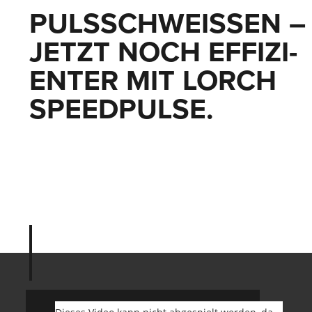
PULSSCHWEI­SSEN – J
ETZT NOCH EFFIZI­E
NTER MIT LORCH S
PEED­PULSE.