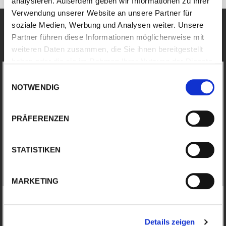
analysieren. Außerdem geben wir Informationen zu Ihrer
Verwendung unserer Website an unsere Partner für
soziale Medien, Werbung und Analysen weiter. Unsere
Partner führen diese Informationen möglicherweise mit
Diese Anlagen pulsen effizient
weiteren Daten zusammen, die Sie ihnen bereitgestellt
haben oder die sie im Rahmen Ihrer Nutzung der Dienste
gesammelt haben.
Einwilligungsauswahl
NOTWENDIG
PRÄFERENZEN
STATISTIKEN
MARKETING
S-SERIE
Konfigurierbare High-End
Pulsperformance: Kontrolle, Qualität
Details zeigen