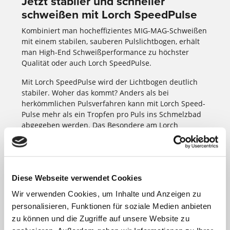
Jetzt stabiler und schneller
schweißen mit Lorch SpeedPulse
Kombiniert man hocheffizientes MIG-MAG-Schweißen
mit einem stabilen, sauberen Puls­licht­bogen, erhält
man High-End Schweiß­per­for­mance zu höchster
Qualität oder auch Lorch Speed­Pulse.
Mit Lorch SpeedPulse wird der Licht­bogen deutlich
stabiler. Woher das kommt? Anders als bei
herkömmlichen Puls­verfahren kann mit Lorch Speed­
Pulse mehr als ein Tropfen pro Puls ins Schmelz­bad
abgegeben werden. Das Besondere am Lorch
SpeedPulse: Sie erreichen Abschmelz­leistungen und
Prozess­stabilität wie beim Schweißen mit einem
Sprüh­licht­bogen – mit allen Vorteilen des Puls­
schweißens.
Diese Webseite verwendet Cookies
Sie wollen es genau wissen? Hier geht’s zur Wissens­
Wir verwenden Cookies, um Inhalte und Anzeigen zu
seite
SpeedPulse
.
personalisieren, Funktionen für soziale Medien anbieten
zu können und die Zugriffe auf unsere Website zu