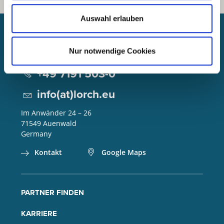
Auswahl erlauben
Lorch Schweißtechnik GmbH
Nur notwendige Cookies
+49 7191 503-0
info(at)lorch.eu
Im Anwänder 24 – 26
71549
Auenwald
Germany
Kontakt
Google Maps
PARTNER FINDEN
KARRIERE