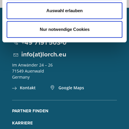
Auswahl erlauben
Lorch Schweißtechnik GmbH
Nur notwendige Cookies
+49 7191 503-0
info(at)lorch.eu
Im Anwänder 24 – 26
71549
Auenwald
Germany
Kontakt
Google Maps
PARTNER FINDEN
KARRIERE