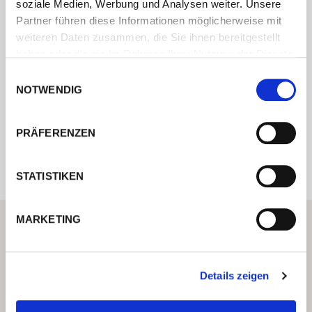
soziale Medien, Werbung und Analysen weiter. Unsere
Partner führen diese Informationen möglicherweise mit
Kontaktieren Sie uns über unser Online-
weiteren Daten zusammen, die Sie ihnen bereitgestellt
Formular und wir melden uns umgehend
haben oder die sie im Rahmen Ihrer Nutzung der Dienste
bei Ihnen.
gesammelt haben.
Einwilligungsauswahl
NOTWENDIG
Internal error: Contact form currently not
PRÄFERENZEN
available
STATISTIKEN
MARKETING
Details zeigen