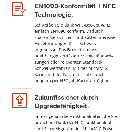
EN1090-Konfor­mität + NFC
Techno­logie.
Schweißen Sie dank WPS-Booklet ganz
einfach
EN1090 konform.
Dadurch
sparen Sie sich zeit- und kosten­intensive
Einzel­prü­fun­gen Ihrer Schweiß­
ergebnisse. Das Booklet umfasst
unabhängig zertifizierte Schweiß­anwei­
sungen aller relevanten Standard-
Schweiß­verfahren. Mit der MicorMIG-
Serie sind die Parameter­sätze auch
bequem
per NFC Job-Karte
verfügbar.
Zukunftssicher durch
Upgrade­fähigkeit.
Immer genau die Funk­tiona­li­täten, die Sie
brauchen: Dank der NFC-Funk­­tio­na­lität
sind Schweiß­geräte der MicorMIG Pulse-