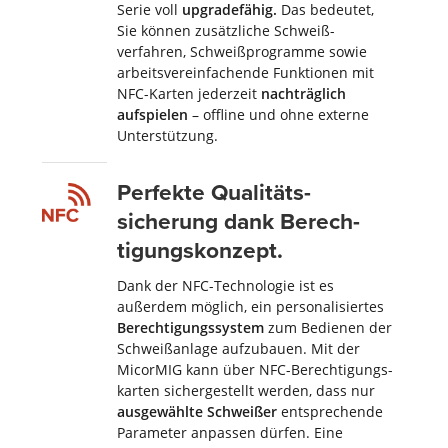
Serie voll
upgrade
fähig.
Das bedeutet,
Sie können zusätzliche Schweiß­
verfahren, Schweiß­programme sowie
arbeits­verein­fachende Funk­tionen mit
NFC-Karten jederzeit
nachträglich
aufspielen
– offline und ohne externe
Unter­stützung.
Perfekte Qualitäts­
sicherung dank Berech­
tigungs­konzept.
Dank der NFC-Technologie ist es
außerdem möglich, ein personalisiertes
Berech­ti­gungs­system
zum Bedienen der
Schweiß­anlage aufzu­bauen. Mit der
MicorMIG kann über NFC-Berech­tigungs­
karten sicher­gestellt werden, dass nur
ausge
wählte Schweißer
entsprechende
Para­meter anpassen dürfen. Eine