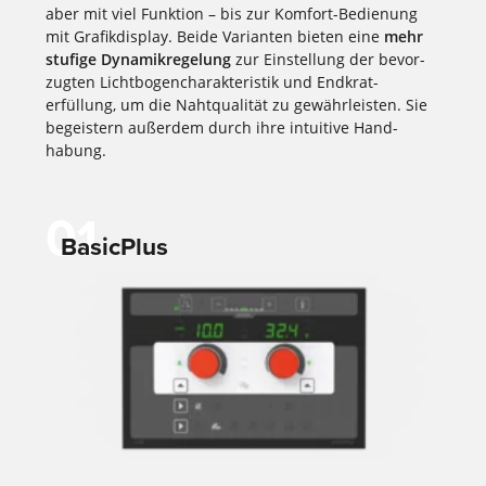
aber mit viel Funktion – bis zur Kom­fort-Bedie­nung
mit Grafik­display. Beide Varianten bieten eine
mehr
stufige Dyna
mik
regelung
zur Einstellung der bevor­
zugten Licht­bogen­cha­rak­te­ristik und End­krat­
erfüllung, um die Naht­qualität zu gewähr­leisten. Sie
begei­stern außerdem durch ihre intui­tive Hand­
habung.
01
BasicPlus