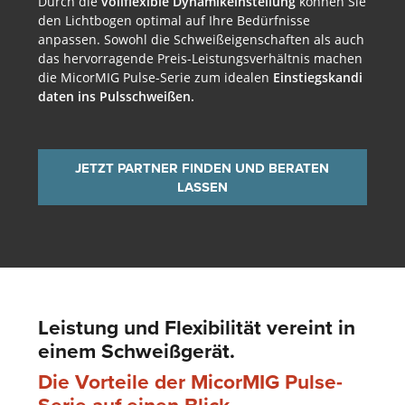
Durch die
vollflexible Dy­na­mik­ein­stellung
können Sie
den Licht­bogen optimal auf Ihre Bedürf­nisse
anpassen. Sowohl die Schweiß­ei­gen­schaften als auch
das hervor­ragende Preis-Leistungs­ver­hält­nis machen
die MicorMIG Pulse-Serie zum idealen
Einstiegs
kan
di
da
ten ins Puls
schweißen.
JETZT PARTNER FINDEN UND BERATEN
LASSEN
Leistung und Flexi­bilität vereint in
einem Schweiß­gerät.
Die Vorteile der MicorMIG Pulse-