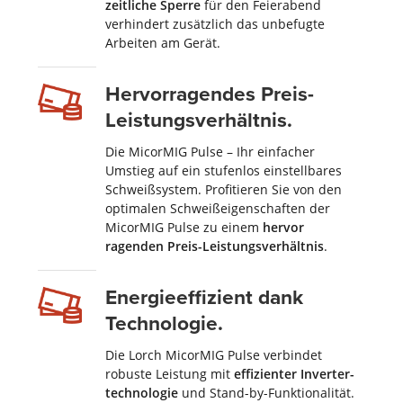
zeitliche Sperre
für den Feier­abend
verhindert zusätzlich das unbefugte
Arbeiten am Gerät.
Hervorragendes Preis-
Leistungs­verhältnis.
Die MicorMIG Pulse – Ihr einfacher
Umstieg auf ein stufenlos ein­stell­bares
Schweiß­system. Profitieren Sie von den
optimalen Schweiß­ei­gen­schaften der
MicorMIG Pulse zu einem
hervor
ragenden Preis-Leistungs
verhältnis
.
Energieeffizient dank
Techno­logie.
Die Lorch MicorMIG Pulse verbindet
robuste Leistung mit
effizienter Inverter­
technologie
und Stand-by-Funk­tionalität.