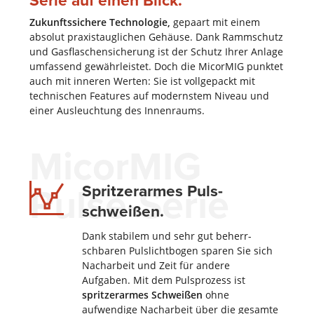
Serie auf einen Blick.
Zukunftssichere Technologie,
gepaart mit einem
absolut praxistauglichen Ge­häuse. Dank Ramm­schutz
und Gas­flaschen­si­che­rung ist der Schutz Ihrer Anlage
umfassend gewähr­leistet. Doch die MicorMIG punktet
auch mit inneren Werten: Sie ist voll­gepackt mit
techni­schen Features auf modernstem Niveau und
einer Aus­leuch­tung des Innen­raums.
MicorMIG
Pulse-Serie
Spritzerarmes Puls­
schweißen.
Dank stabilem und sehr gut beherr­
schbaren Puls­licht­bogen sparen Sie sich
Nach­arbeit und Zeit für andere
Aufgaben. Mit dem Puls­prozess ist
spritzer
armes Schweißen
ohne
aufwendige Nach­arbeit über die gesamte