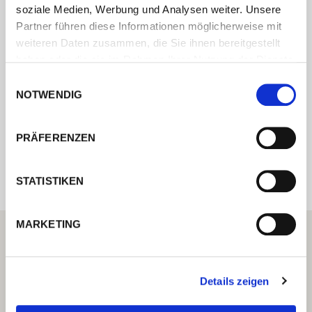
soziale Medien, Werbung und Analysen weiter. Unsere
Partner führen diese Informationen möglicherweise mit
Kontaktieren Sie uns über unser Online-
weiteren Daten zusammen, die Sie ihnen bereitgestellt
Formular und wir melden uns umgehend
haben oder die sie im Rahmen Ihrer Nutzung der Dienste
bei Ihnen.
gesammelt haben.
Einwilligungsauswahl
NOTWENDIG
Internal error: Contact form currently not
PRÄFERENZEN
available
STATISTIKEN
MARKETING
Details zeigen