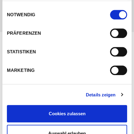
gesammelt haben.
Einfache Integration in Fertigungsabläufe
Einwilligungsauswahl
NOTWENDIG
PRÄFERENZEN
Unsere Lösungen im Bereich
STATISTIKEN
Roboter-Schweißzellen
MARKETING
Details zeigen
Cookies zulassen
Auswahl erlauben