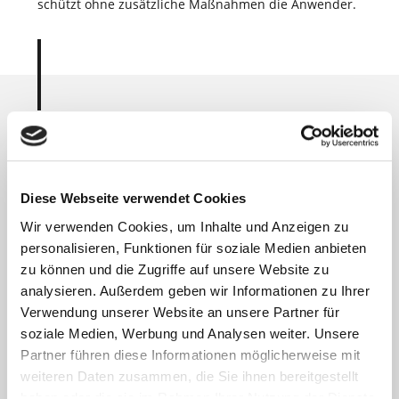
schützt ohne zusätzliche Maßnahmen die Anwender.
Die Vorteile von Roboter-
Schweißzellen im Über­blick.
Höchste Qualität – genau nach
Diese Webseite verwendet Cookies
Ihren Wünschen.
Wir verwenden Cookies, um Inhalte und Anzeigen zu
Individuelle Konfiguration möglich
personalisieren, Funktionen für soziale Medien anbieten
zu können und die Zugriffe auf unsere Website zu
Höchste Produktivität
analysieren. Außerdem geben wir Informationen zu Ihrer
Verwendung unserer Website an unsere Partner für
Passende Schutzumhausung
soziale Medien, Werbung und Analysen weiter. Unsere
CE-konformes System
Partner führen diese Informationen möglicherweise mit
weiteren Daten zusammen, die Sie ihnen bereitgestellt
Simple Bedienung
haben oder die sie im Rahmen Ihrer Nutzung der Dienste