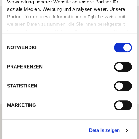
Verwendung unserer Website an unsere Partner für
soziale Medien, Werbung und Analysen weiter. Unsere
Partner führen diese Informationen möglicherweise mit
weiteren Daten zusammen, die Sie ihnen bereitgestellt
Kontaktieren Sie uns über unser Online-
haben oder die sie im Rahmen Ihrer Nutzung der Dienste
Formular und wir melden uns umgehend
gesammelt haben.
Einwilligungsauswahl
bei Ihnen.
NOTWENDIG
PRÄFERENZEN
Internal error: Contact form currently not
available
STATISTIKEN
MARKETING
Details zeigen