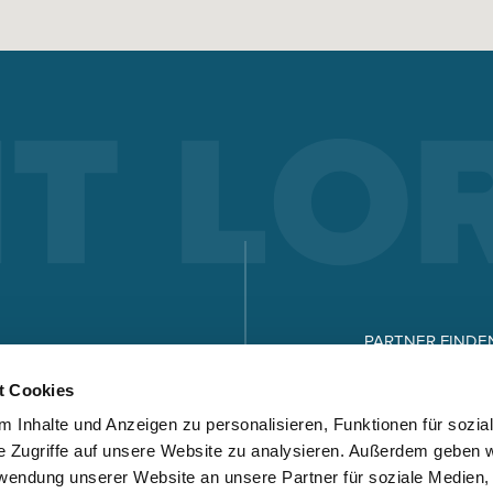
ELEKTRODEN-SCHWEISSEN
Elektrodenschweißen bietet Vorteile gegenüber anderen
Schweißverfahren – welche das sind und wie
Elektrodenschweißen funktioniert, sehen Sie hier.
Mehr erfahren
X-SERIE
MICORSTICK-SERIE
PARTNER FINDE
KARRIERE
t Cookies
HAND-SCHWEISSBRENNER
 Inhalte und Anzeigen zu personalisieren, Funktionen für sozia
DOWNLOADS
Egal ob MIG-MAG oder WIG – Lorch bietet für jede Schweißar
e Zugriffe auf unsere Website zu analysieren. Außerdem geben w
den richtigen Handschweissbrenner.
rwendung unserer Website an unsere Partner für soziale Medien
Mehr erfahren