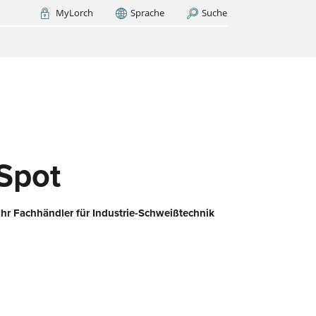
MyLorch
Sprache
Suche
Italia
France
(FR)
ZT SUCHEN
nen
!
sst?
d
Spot
Ihr Fachhändler für Industrie-Schweißtechnik
n
iert
hen
bei
ie