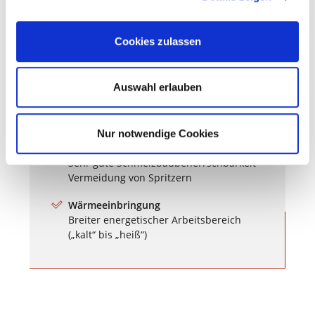
Vorteile
Cookies zulassen
Automation/Manuelles Schweißen
Auswahl erlauben
Minimierte Spritzer im Kurzlichtbogen
Optimiert auf Schweißungen mit Spalt
Hohe Spaltüberbrückung durch moderat
Nur notwendige Cookies
schwingende Schmelze
Sehr gute Schmelzbadbeherrschbarkeit
Vermeidung von Spritzern
Wärmeeinbringung
Breiter energetischer Arbeitsbereich
(„kalt“ bis „heiß“)