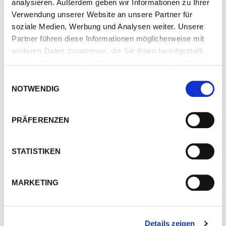
analysieren. Außerdem geben wir Informationen zu Ihrer
Verwendung unserer Website an unsere Partner für
Keyfacts
soziale Medien, Werbung und Analysen weiter. Unsere
Partner führen diese Informationen möglicherweise mit
Optimale Wurzelnähte ohne den Einsatz
weiteren Daten zusammen, die Sie ihnen bereitgestellt
von WIG
haben oder die sie im Rahmen Ihrer Nutzung der Dienste
gesammelt haben.
Einwilligungsauswahl
Dreimal schneller als WIG beim
NOTWENDIG
Wurzelschweißen
Höchstmaß an Spalttoleranz und
PRÄFERENZEN
Spaltüberbrückung
Optimale Schmelzbadkontrolle
STATISTIKEN
Kein Wechsel der Schweißprozesse nötig
(hohe Zeitersparnis)
MARKETING
Details zeigen