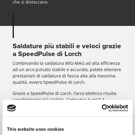
che si distaccano.
Saldature più stabili e veloci grazie
a SpeedPulse di Lorch
Combinando la saldatura MIG-MAG ad alta efficienza
ad un arco pulsato stabile e accurato, potete ottenere
prestazioni di saldatura di fascia alta alla massima
qualità, ovvero SpeedPulse di Lorch.
Grazie a SpeedPulse di Lorch, l'arco elettrico risulta
sensibilmente più stabile. Come mai è così? A
differenza dei processi pulsati tradizionali,
SpeedPulse di Lorch è in grado di erogare al bagno di
fusione più di una gocciolina per ogni impulso. La
caratteristica speciale di SpeedPulse di Lorch: potete
This website uses cookies
ottenere prestazioni di fusione e la stabilità dello