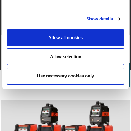
Show details
SERIE S
Allow all cookies
Possibilità di configurazione delle
prestazioni in pulsato di fascia alta:
Allow selection
controllo, qualità e perfezione.
Use necessary cookies only
Più informazioni