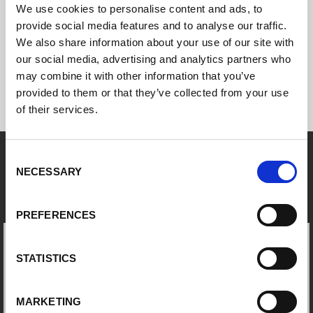
spray arc, ma con tutti i vantaggi della saldatura
We use cookies to personalise content and ads, to
pulsata.
provide social media features and to analyse our traffic.
We also share information about your use of our site with
Desiderate approfondire questo aspetto? In
our social media, advertising and analytics partners who
quest'area è disponibile la pagina dedicata
all'approfondimento di
SpeedPulse
.
may combine it with other information that you’ve
provided to them or that they’ve collected from your use
of their services.
Consent
NECESSARY
Queste piante pulsano in modo
Selection
efficiente
PREFERENCES
STATISTICS
MARKETING