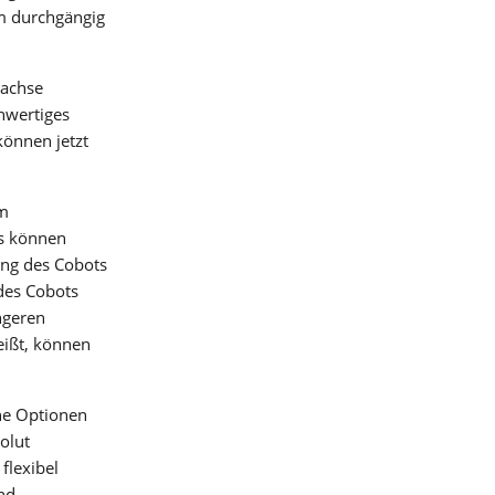
em durchgängig
rachse
hwertiges
können jetzt
im
ls können
ung des Cobots
 des Cobots
ngeren
eißt, können
ne Optionen
t
olut
flexibel
nd