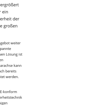
ergrößert
das
r ein
erheit der
ne großen
gebot weiter
spannte
uen Lösung ist
en
earachse kann
sich
ch bereits
stet werden.
ten
rn-
 CE-konform
erheitstechnik
nigen