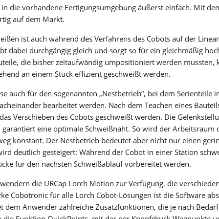
n in die vorhandene Fertigungsumgebung äußerst einfach. Mit d
artig auf dem Markt.
weißen ist auch während des Verfahrens des Cobots auf der Linea
ELEKTRODEN-SCHWEISSEN
bt dabei durchgängig gleich und sorgt so für ein gleichmäßig hoc
Elektrodenschweißen bietet Vorteile gegenüber anderen
teile, die bisher zeitaufwändig umpositioniert werden mussten, 
Schweißverfahren – welche das sind und wie
ehend an einem Stück effizient geschweißt werden.
Elektrodenschweißen funktioniert, sehen Sie hier.
Mehr erfahren
hse auch für den sogenannten „Nestbetrieb“, bei dem Serienteile 
nacheinander bearbeitet werden. Nach dem Teachen eines Bautei
X-SERIE
r das Verschieben des Cobots geschweißt werden. Die Gelenkstell
nd garantiert eine optimale Schweißnaht. So wird der Arbeitsraum
MICORSTICK-SERIE
weg konstant. Der Nestbetrieb bedeutet aber nicht nur einen geri
rd deutlich gesteigert: Während der Cobot in einer Station schw
stücke für den nächsten Schweißablauf vorbereitet werden.
HAND-SCHWEISSBRENNER
wendern die URCap Lorch Motion zur Verfügung, die verschiede
Egal ob MIG-MAG oder WIG – Lorch bietet für jede Schweißar
rke Cobotronic für alle Lorch Cobot-Lösungen ist die Software abs
den richtigen Handschweissbrenner.
et dem Anwender zahlreiche Zusatzfunktionen, die je nach Bedarf 
Mehr erfahren
e die Funktion QuickPoints, mit der per Knopfdruck Wegpunkte u