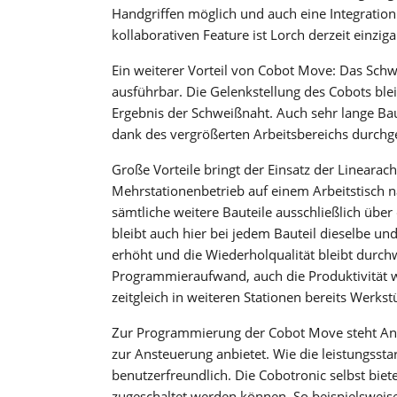
Handgriffen möglich und auch eine Integratio
kollaborativen Feature ist Lorch derzeit einzig
Ein weiterer Vorteil von Cobot Move: Das Sch
ausführbar. Die Gelenkstellung des Cobots blei
Ergebnis der Schweißnaht. Auch sehr lange Bau
dank des vergrößerten Arbeitsbereichs durchg
Große Vorteile bringt der Einsatz der Linearac
Mehrstationenbetrieb auf einem Arbeitstisch 
sämtliche weitere Bauteile ausschließlich übe
bleibt auch hier bei jedem Bauteil dieselbe u
erhöht und die Wiederholqualität bleibt durch
Programmieraufwand, auch die Produktivität wi
zeitgleich in weiteren Stationen bereits Werk
Zur Programmierung der Cobot Move steht An
zur Ansteuerung anbietet. Wie die leistungssta
benutzerfreundlich. Die Cobotronic selbst biet
zugeschaltet werden können. So beispielsweis