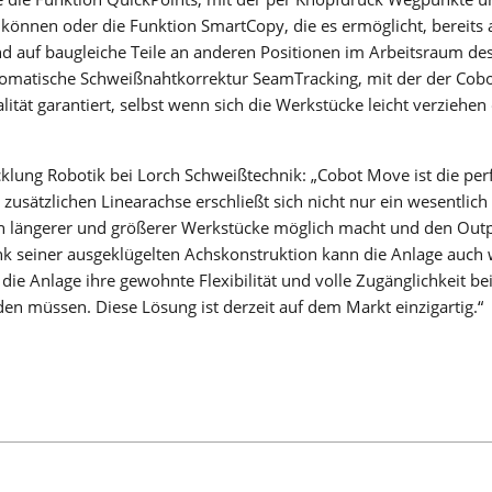
nnen oder die Funktion SmartCopy, die es ermöglicht, bereits a
LMS PERFORMANCE
 auf baugleiche Teile an anderen Positionen im Arbeitsraum de
automatische Schweißnahtkorrektur SeamTracking, mit der der Cob
tät garantiert, selbst wenn sich die Werkstücke leicht verziehen 
KOLLABO­RIE­REN­DES SCHWEISSEN
icklung Robotik bei Lorch Schweißtechnik: „Cobot Move ist die per
usätzlichen Linearachse erschließt sich nicht nur ein wesentlich
Fachkräftemangel, Kostendruck und Technologielücken adé:
n längerer und größerer Werkstücke möglich macht und den Outp
Kollaborierendes Roboterschweißen ist Ihr einfacher Einstieg
die Schweißautomatisierung im Mittelstand!
ank seiner ausgeklügelten Achskonstruktion kann die Anlage auch 
Mehr erfahren
 die Anlage ihre gewohnte Flexibilität und volle Zugänglichkeit be
en müssen. Diese Lösung ist derzeit auf dem Markt einzigartig.“
COBOT WELDING WORLD
DREH-KIPPTISCH COBOT TURN
LINEARACHSE COBOT MOVE
COBOT SEAMPILOT