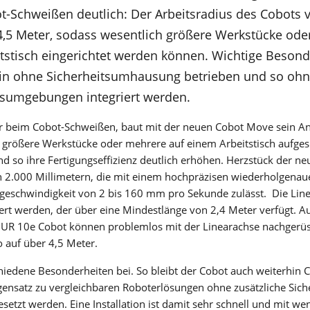
NEWS & EVENTS
Was ist WIG-Schweißen? Wie funktioniert das WIG-
Schweißen deutlich: Der Arbeitsradius des Cobots v
Schweißverfahren? Für welche Materialien eignet es sich? All 
Echt aktuell. Bleiben Sie auf dem Laufenden.
4,5 Meter, sodass wesentlich größere Werkstücke ode
und mehr finden Sie auf dieser Seite.
Mehr erfahren
Mehr erfahren
tstisch eingerichtet werden können. Wichtige Besond
NEWS ÜBERBLICK
NEWSLETTER
hin ohne Sicherheitsumhausung betrieben und so oh
V-SERIE
tsumgebungen integriert werden.
Verpassen Sie keine exklusiven Angebote, interessante
EVENT ÜBERBLICK
Informationen und spannende Einblicke.
T-SERIE
er beim Cobot-Schweißen, baut mit der neuen Cobot Move sein An
Mehr erfahren
größere Werkstücke oder mehrere auf einem Arbeitstisch aufge
T-PRO-SERIE
 so ihre Fertigungseffizienz deutlich erhöhen. Herzstück der ne
n 2.000 Millimetern, die mit einem hochpräzisen wiederholgenau
HISTORIE
TF-PRO-SERIE
rgeschwindigkeit von 2 bis 160 mm pro Sekunde zulässt. Die Lin
Lorch Unternehmensgeschichte: Seit der Gründung 1957 hat 
BEDIENUNGS­ANLEITUNGEN
rt werden, der über eine Mindestlänge von 2,4 Meter verfügt. Au
MICORTIG-SERIE
viel getan. Doch eins wird bei uns schon immer gelebt: Nach
em UR 10e Cobot können problemlos mit der Linearachse nachgerü
vorne schauen!
Mit dem Lorch Information and Service Assistent (LISA) erhal
o auf über 4,5 Meter.
HANDYTIG AC/DC-SERIE
Sie Zugriff zu allen Bedienungsanleitungen. Mit Serialnumme
Mehr erfahren
Suche einfach zum Ziel.
chiedene Besonderheiten bei. So bleibt der Cobot auch weiterhin
Mehr erfahren
HANDYTIG DC-SERIE
egensatz zu vergleichbaren Roboterlösungen ohne zusätzliche Sich
tzt werden. Eine Installation ist damit sehr schnell und mit we
FEED