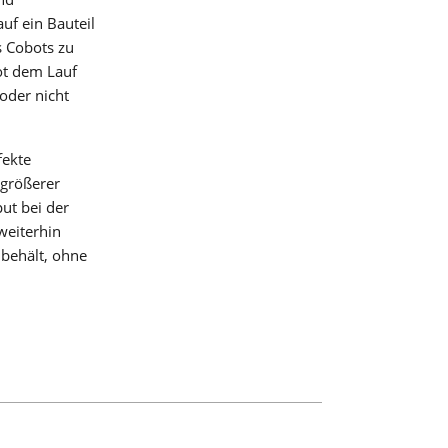
uf ein Bauteil
s Cobots zu
ot dem Lauf
oder nicht
fekte
 größerer
ut bei der
 in
weiterhin
ibehält, ohne