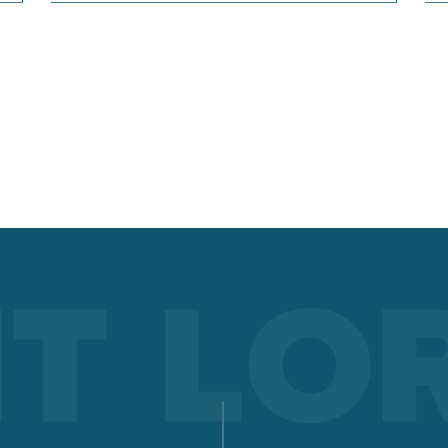
dokumentieren, auswerten und analysieren. So geht
Qualitätsmanagement ganz einfach!
Mehr erfahren
LORCH Q-SYS
LORCH Q-DATA
LORCH CONNECT
Verbinden. Schweißen. Klarsehen. Die Cloud-Lösung Lorch
Connect ermöglicht Ihnen nie dagewesene Transparenz und
Qualitätssicherung im Schweißprozess.
Mehr erfahren
ARBEITSSCHUTZ