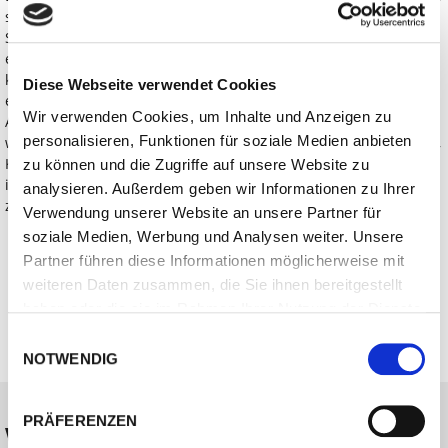
sich bei der Cobot-Technik um ein Universalwerkzeug für die
Schweißtechnik handelt. In Bedienung und Nutzung erleichtert
es die Automatisierung von Schweißvorgängen deutlich. Wie
kein anderes System ermöglicht die Baukastenlösung von Lorch
Diese Webseite verwendet Cookies
eine kundenindividuelle Konfigurierung und eine einfache
Wir verwenden Cookies, um Inhalte und Anzeigen zu
Anpassung an die jeweils gestellten Aufgaben. Überrascht
personalisieren, Funktionen für soziale Medien anbieten
werden Unternehmen zudem sein, wie stark es uns gelungen ist,
Komplexität zu reduzieren, um den Endkunden ein einfach zu
zu können und die Zugriffe auf unsere Website zu
installierendes und anpassungsfähiges Werkzeug an die Hand
analysieren. Außerdem geben wir Informationen zu Ihrer
zu geben.“
Verwendung unserer Website an unsere Partner für
soziale Medien, Werbung und Analysen weiter. Unsere
Partner führen diese Informationen möglicherweise mit
Downloads
weiteren Daten zusammen, die Sie ihnen bereitgestellt
LORCH_SeamPilot_07-2023_027.jpg
haben oder die sie im Rahmen Ihrer Nutzung der Dienste
gesammelt haben.
Einwilligungsauswahl
NOTWENDIG
PRÄFERENZEN
Weitere Meldungen