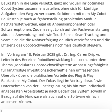
Baukasten in die Lage versetzt, ganz individuell ihr optimales
Cobot-System zusammenzustellen, ohne sich für künftige
Aufgaben den Weg zu verbauen. So können mit dem My Cobot
Baukasten je nach Aufgabenstellung problemlos Module
nachgerüstet werden, egal ob Anbaukomponenten oder
Softwareoptionen. Zudem zeigt Lorch auf der Fachveranstaltung
aktuelle Anwendungstools wie TouchSense, SeamTracking und
SeamPilot, die die Nahtverfolgung deutlich vereinfachen und die
Effizienz des Cobot-Schweißens nochmals deutlich steigern.
Im Vortrag am 18. Februar 2025 gibt Dr.-Ing. Caren Dripke,
Leiterin des Bereichs Robotikentwicklung bei Lorch, unter dem
Thema „Modulares Cobot-Schweißsystem: Anpassungsfähigkeit
für langfristige Investitionssicherheit“ einen umfassenden
Überblick über die praktischen Vorteile des Plug & Play
Baukastens My Cobot. Der Fokus liegt im Vortrag darauf, wie
Unternehmen von der Einstiegslösung bis hin zum individuell
angepassten Arbeitsplatz je nach Bedarf das System sowohl in
Bezug auf die Hardware als auch auf die Software einfach
anpassen können.
Dr.-Ing. Caren Dripke: „Lorch hat als Marktführer gezeigt, dass es