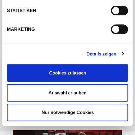
STATISTIKEN
MARKETING
Details zeigen
PRESSEMITTEILUNG
15.09.25
Cookies zulassen
Pressemappe zur Schweißen
& Schneiden 2025
Auswahl erlauben
Artikel lesen
Nur notwendige Cookies