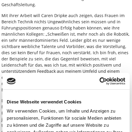
Geschäftsleitung.
Mit ihrer Arbeit will Caren Dripke auch zeigen, dass Frauen im
Bereich Technik nichts Ungewöhnliches sein müssen und in
Führungspositionen genauso Erfolg haben können, wie ihre
männlichen Kollegen: „Schweißen ist, mehr noch als die Robotik,
ein sehr männerdominiertes Feld. Leider gibt es nur wenige
sichtbare weibliche Talente und Vorbilder, was die Vorstellung,
dies sei kein Beruf für Frauen, noch verstärkt. Ich bin froh, eines
der Beispiele zu sein, die das Gegenteil beweisen, mit viel
Leidenschaft für das, was ich tue, mit wirklich positivem und
unterstützendem Feedback aus meinem Umfeld und einem
erfolgreichen Produkt. Ich bin mir sehr sicher, dass wir alle von
mehr weiblichen Talenten profitieren können, sei es in den
Bereichen Technik, Robotik oder Schweißen.“
Die IFR (International Federation of Robotics) wurde 1987 als
Diese Webseite verwendet Cookies
Non-Profit-Organisation gegründet und verbindet die Welt der
Wir verwenden Cookies, um Inhalte und Anzeigen zu
Robotik rund um den Globus. Seit 2024 zeichnet der Verband
personalisieren, Funktionen für soziale Medien anbieten
jährlich 10 Frauen mit dem IFR Award „IFR's 10 Women Shaping
the Future of Robotics in 2025“ aus. Zu den Auswahlkriterien
zu können und die Zugriffe auf unsere Website zu
gehören Beiträge und Errungenschaften auf dem Gebiet der