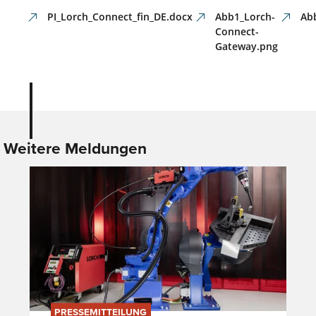
PI_Lorch_Connect_fin_DE.docx
Abb1_Lorch-
Ab
Connect-
Gateway.png
Weitere Meldungen
PRESSEMITTEILUNG