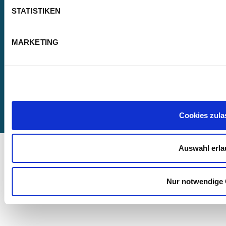
STATISTIKEN
MARKETING
Impressum
Datenschutz
AGBs
Kontakt
FAQ
Infos für Lieferanten
Whistleblower
Cookies zula
© 2026 Lorch Schweißtechnik GmbH
Auswahl erla
Nur notwendige 