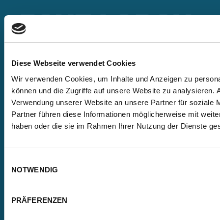
Lorch Schweißtechnik GmbH
+49 7191 503-0
Diese Webseite verwendet Cookies
info(at)lorch.eu
Wir verwenden Cookies, um Inhalte und Anzeigen zu personal
Im Anwänder 24 – 26
können und die Zugriffe auf unsere Website zu analysieren.
71549
Auenwald
Verwendung unserer Website an unsere Partner für soziale 
Germany
Partner führen diese Informationen möglicherweise mit weite
haben oder die sie im Rahmen Ihrer Nutzung der Dienste g
Kontakt
Google Maps
Einwilligungsauswahl
PARTNER FINDEN
NOTWENDIG
KARRIERE
PRÄFERENZEN
DOWNLOADS