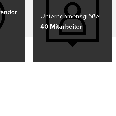
LMS PERFORMANCE
tandor
Unternehmensgröße:
40 Mitarbeiter
KOLLABO­RIE­REN­DES SCHWEISSEN
Fachkräftemangel, Kostendruck und Technologielücken adé:
Kollaborierendes Roboterschweißen ist Ihr einfacher Einstieg
die Schweißautomatisierung im Mittelstand!
Mehr erfahren
COBOT WELDING WORLD
DREH-KIPPTISCH COBOT TURN
LINEARACHSE COBOT MOVE
COBOT SEAMPILOT