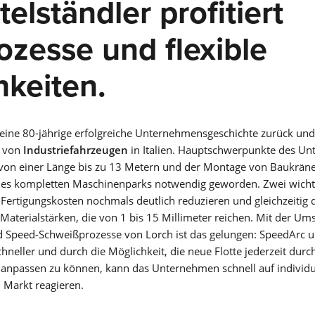
telständler profitiert
NEWS & EVENTS
Was ist WIG-Schweißen? Wie funktioniert das WIG-
Schweißverfahren? Für welche Materialien eignet es sich? All 
Echt aktuell. Bleiben Sie auf dem Laufenden.
zesse und flexible
und mehr finden Sie auf dieser Seite.
Mehr erfahren
Mehr erfahren
keiten.
NEWS ÜBERBLICK
NEWSLETTER
V-SERIE
Verpassen Sie keine exklusiven Angebote, interessante
EVENT ÜBERBLICK
Informationen und spannende Einblicke.
T-SERIE
Mehr erfahren
eine 80-jährige erfolgreiche Unternehmensgeschichte zurück und 
T-PRO-SERIE
r von
Industriefahrzeugen
in Italien. Hauptschwerpunkte des U
n von einer Länge bis zu 13 Metern und der Montage von Baukrän
HISTORIE
TF-PRO-SERIE
des kompletten Maschinenparks notwendig geworden. Zwei wicht
 Fertigungskosten nochmals deutlich reduzieren und gleichzeitig d
Lorch Unternehmensgeschichte: Seit der Gründung 1957 hat 
BEDIENUNGS­ANLEITUNGEN
MICORTIG-SERIE
aterialstärken, die von 1 bis 15 Millimeter reichen. Mit der Ums
viel getan. Doch eins wird bei uns schon immer gelebt: Nach
vorne schauen!
 Speed-Schweißprozesse von Lorch ist das gelungen: SpeedArc
Mit dem Lorch Information and Service Assistent (LISA) erhal
HANDYTIG AC/DC-SERIE
Sie Zugriff zu allen Bedienungsanleitungen. Mit Serialnumme
Mehr erfahren
eller und durch die Möglichkeit, die neue Flotte jederzeit dur
Suche einfach zum Ziel.
npassen zu können, kann das Unternehmen schnell auf individu
Mehr erfahren
HANDYTIG DC-SERIE
Markt reagieren.
FEED