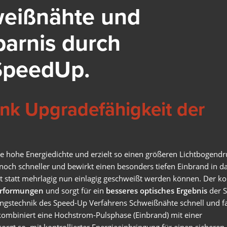
dokumentieren, auswerten und analysieren. So geht
weißnähte und
Qualitätsmanagement ganz einfach!
Mehr erfahren
parnis durch
LORCH Q-SYS
SpeedUp.
LORCH Q-DATA
ank Upgradefähigkeit der
LORCH CONNECT
Verbinden. Schweißen. Klarsehen. Die Cloud-Lösung Lorch
Connect ermöglicht Ihnen nie dagewesene Transparenz und
Qualitätssicherung im Schweißprozess.
e hohe Energiedichte und erzielt so einen größeren Lichtbogendr
Mehr erfahren
h schneller und bewirkt einen besonders tiefen Einbrand in d
zt statt mehrlagig nun einlagig geschweißt werden können. Der ko
erformungen
und sorgt für ein
besseres optisches Ergebnis
der S
ngstechnik des Speed-Up Verfahrens Schweißnähte schnell und fas
ARBEITSSCHUTZ
kombiniert eine Hochstrom-Pulsphase (Einbrand) mit einer
orgt so, mit kontrollierter Energieeinbringung für einen sichere