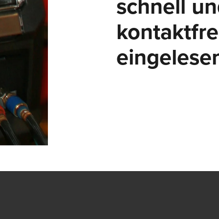
schnell u
Maximale Sicherheit bei höchster Produktivität – Roboter-
kontaktfre
Schweißzellen verbinden alle gängigen Vorteile des
Roboterschweißens mit noch mehr Sicherheit.
Mehr erfahren
eingelese
CUBE SOLUTIONS
ROBOTER-SCHWEISSBRENNER
Egal ob MIG-MAG oder WIG – Lorch bietet für jede Schweißar
den richtigen Roboter-Schweissbrenner.
Mehr erfahren
QUALITÄTS­MANAGEMENT
Alle Schweißdaten im Blick: lückenlos aufzeichnen,