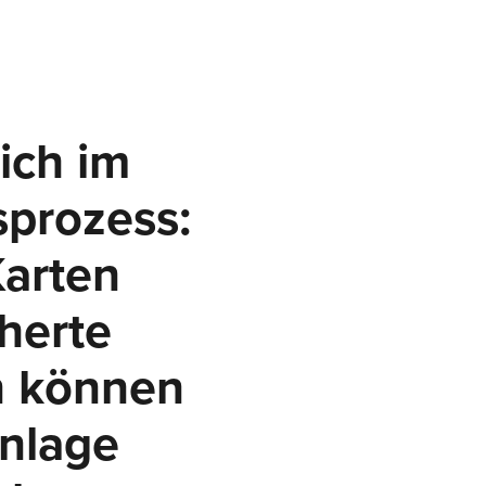
eich im
r
sprozess:
arten
herte
n können
Anlage