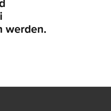
nd
i
n werden.
t