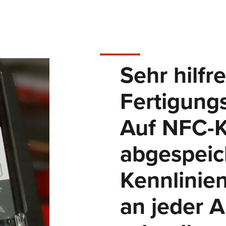
COBOTRONIC SOFTWARE
ROBOTICS
Sehr hilfr
Schweißautomatisierung ist effizient und muss gar nicht teue
sein! Welche Vorteile Roboterschweißen bringt und wie es
Fertigung
funktioniert, lesen Sie hier.
Mehr erfahren
Auf NFC-K
S-ROBOMIG XT-SERIE
abgespeic
ROBO-MICORMIG-SERIE
Kennlinie
V-ROBOTIG-SERIE
an jeder 
ROBOTER-SCHWEISSZELLEN