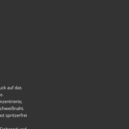
uck auf das
as
nzentrierte,
chweißnaht.
t spritzerfrei
n Einbrand und