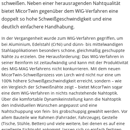
schweißen. Neben einer herausragenden Nahtqualität
bietet MicorTwin gegenüber dem WIG-Verfahren eine
doppelt so hohe Schweißgeschwindigkeit und eine
deutlich einfachere Handhabung.
In der Vergangenheit wurde zum WIG-Verfahren gegriffen, um
bei Aluminium, Edelstahl (CrNi) und dünn- bis mittelwandigen
Stahlapplikationen besonders schöne, gleichmäßig geschuppte
Nähte zu erzielen. Die Herausforderung: Das WIG-Verfahren in
seiner Reinform ist zeitaufwändig und kann mit der Produktivität
des MIG-MAG Verfahrens nicht konkurrieren. Mit dem neuen
MicorTwin-Schweißprozess von Lorch wird nicht nur eine um
100% höhere Schweißgeschwindigkeit erreicht, sondern – wie
ein Vergleich der Schweißnähte zeigt – bietet MicorTwin sogar
eine dem WIG-Verfahren in nichts nachstehende Nahtoptik.
Über die komfortable Dynamikeinstellung kann die Nahtoptik
den individuellen Wünschen angepasst und eine
Nahtschuppung von fein- bis grobschuppig gewählt werden. Vor
allem Bauteile wie Rahmen (Fahrräder, Fahrzeuge), Gestelle
(Tische, Stühle, Betten) und viele weitere, bei denen es auf eine
exzellente Sichtnaht ankommt, lassen sich so einfach fertigen.