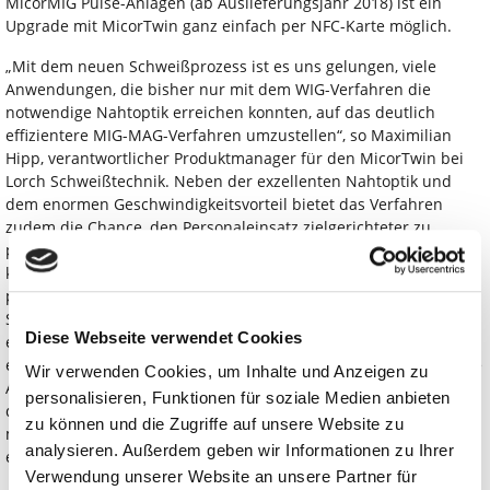
MicorMIG Pulse-Anlagen (ab Auslieferungsjahr 2018) ist ein
Upgrade mit MicorTwin ganz einfach per NFC-Karte möglich.
„Mit dem neuen Schweißprozess ist es uns gelungen, viele
Anwendungen, die bisher nur mit dem WIG-Verfahren die
notwendige Nahtoptik erreichen konnten, auf das deutlich
effizientere MIG-MAG-Verfahren umzustellen“, so Maximilian
Hipp, verantwortlicher Produktmanager für den MicorTwin bei
Lorch Schweißtechnik. Neben der exzellenten Nahtoptik und
dem enormen Geschwindigkeitsvorteil bietet das Verfahren
zudem die Chance, den Personaleinsatz zielgerichteter zu
planen. Hipp: „Durch die einfache Handhabung des MicorTwin
kann nahezu jedes Unternehmen qualitative Sichtnähte
produzieren bei hoher Produktivität. Hochspezialisierte WIG-
Schweißer werden entlastet und MIG-MAG Schweißer erhalten
Diese Webseite verwendet Cookies
einen neuen Prozess, der einfach ist, aber höchste Qualität
ermöglicht.“ Zudem müssen einige Unternehmen keine doppelte
Wir verwenden Cookies, um Inhalte und Anzeigen zu
Ausrüstung mehr vorhalten. Gerade bei der Verbindung von
personalisieren, Funktionen für soziale Medien anbieten
dünnen und mittelstarken Blechen von 1-8 Millimetern können
zu können und die Zugriffe auf unsere Website zu
mit dem MicorTwin schöne, gleichmäßig geschuppte Nähte
analysieren. Außerdem geben wir Informationen zu Ihrer
erzielt werden.
Verwendung unserer Website an unsere Partner für