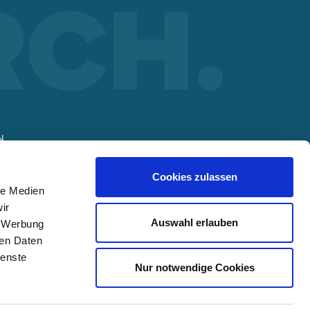
r
N
Cookies zulassen
le Medien
ir
Auswahl erlauben
, Werbung
ren Daten
ienste
Nur notwendige Cookies