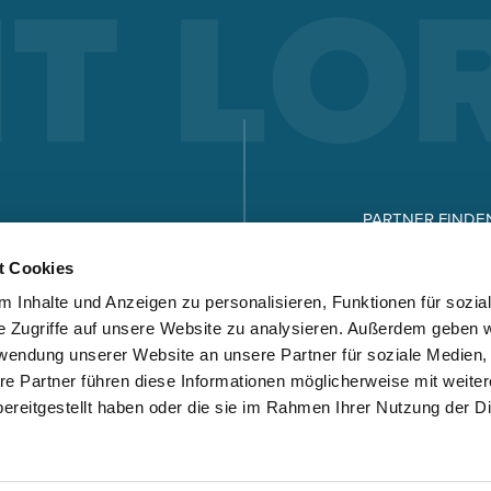
COBOTRONIC SOFTWARE
ROBOTICS
Schweißautomatisierung ist effizient und muss gar nicht teue
sein! Welche Vorteile Roboterschweißen bringt und wie es
funktioniert, lesen Sie hier.
PARTNER FINDE
Mehr erfahren
KARRIERE
t Cookies
S-ROBOMIG XT-SERIE
 Inhalte und Anzeigen zu personalisieren, Funktionen für sozia
DOWNLOADS
e Zugriffe auf unsere Website zu analysieren. Außerdem geben w
ROBO-MICORMIG-SERIE
rwendung unserer Website an unsere Partner für soziale Medien
re Partner führen diese Informationen möglicherweise mit weite
V-ROBOTIG-SERIE
ereitgestellt haben oder die sie im Rahmen Ihrer Nutzung der D
ROBOTER-SCHWEISSZELLEN