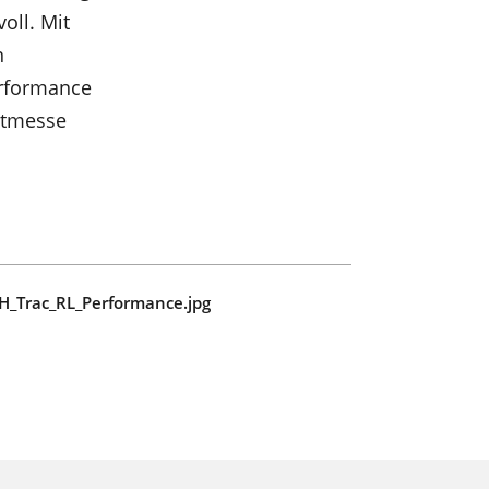
oll. Mit
das
n
erformance
eitmesse
_Trac_RL_Performance.jpg
sich
ten
rn-