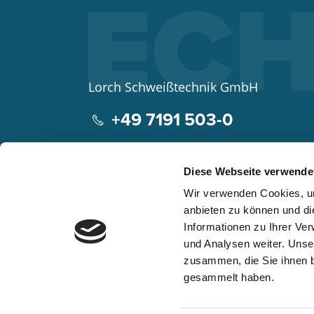
Lorch Schweißtechnik GmbH
+49 7191 503-0
info(at)lorch.eu
Diese Webseite verwende
Im Anwänder 24 – 26
Wir verwenden Cookies, um
71549
Auenwald
anbieten zu können und di
Germany
Informationen zu Ihrer Ve
Kontakt
Google Maps
und Analysen weiter. Unse
zusammen, die Sie ihnen b
gesammelt haben.