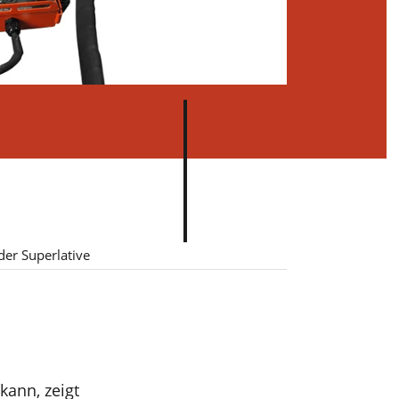
e in
er Superlative
ann, zeigt