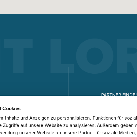
ELEKTRODEN-SCHWEISSEN
Elektrodenschweißen bietet Vorteile gegenüber anderen
Schweißverfahren – welche das sind und wie
Elektrodenschweißen funktioniert, sehen Sie hier.
Mehr erfahren
X-SERIE
MICORSTICK-SERIE
PARTNER FINDE
KARRIERE
t Cookies
HAND-SCHWEISSBRENNER
 Inhalte und Anzeigen zu personalisieren, Funktionen für sozia
DOWNLOADS
Egal ob MIG-MAG oder WIG – Lorch bietet für jede Schweißar
e Zugriffe auf unsere Website zu analysieren. Außerdem geben w
den richtigen Handschweissbrenner.
rwendung unserer Website an unsere Partner für soziale Medien
Mehr erfahren