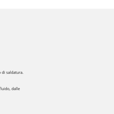
a
rea
 di saldatura.
luido, dalle
otete
di
modo