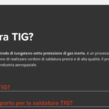
Più informazioni
LMS PERFORMANCE
ra TIG?
SALDATURA COLLABORATIVA
trodo di tungsteno sotto protezione di gas inerte
, è un process
Addio alla carenza di tecnici specializzati, pressione sui costi e
o di realizzare cordoni di saldatura precisi e di alta qualità. Il p
lacune tecnologiche: la saldatura robotizzata in versione
collaborativa consente un accesso semplice all'automazione 
'industria aerospaziale.
saldatura nel settore delle aziende di medie dimensioni.
Più informazioni
COBOT WELDING WORLD
TIG?
TAVOLA INCLINABILE E ROTANTE COBOT TU
porto per la saldatura TIG?
ASSE LINEARE COBOT MOVE