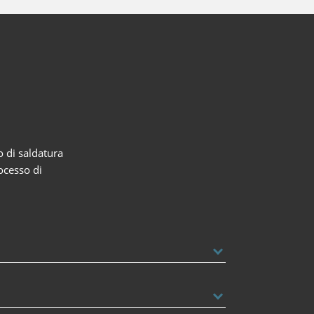
o di saldatura
rocesso di
della
RN