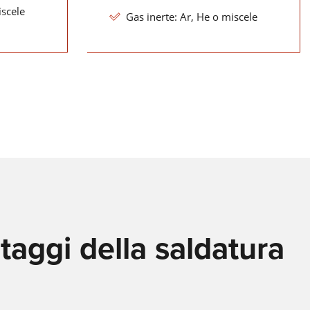
iscele
Gas inerte: Ar, He o miscele
LORCH CONNECT
Stabilite il collegamento. Eseguite la saldatura. Osservate i
dettagli. La soluzione cloud Lorch Connect vi offre una
trasparenza e una garanzia di qualità senza precedenti nel
processo di saldatura.
Più informazioni
DISPOSITIVI DI PROTEZIONE
INDIVIDUALE
taggi della saldatura
MMA, TIG o MIG-MAG: Lorch vi offre l'abbigliamento da lavor
gli accessori adatti ad ogni tipo di saldatura per rendere più s
le vostre attività quotidiane.
Più informazioni