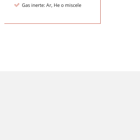
Gas inerte: Ar, He o miscele
o e
icure