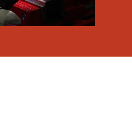
ione.
ua