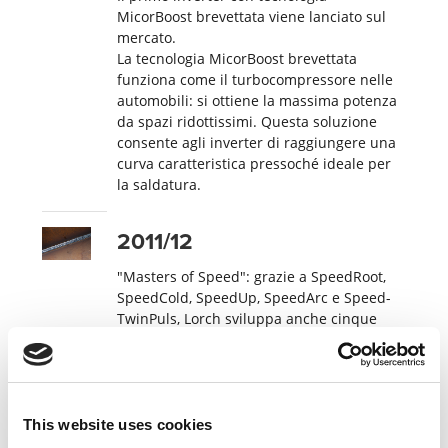
MicorBoost brevettata viene lanciato sul
mercato.
La tecnologia MicorBoost brevettata
funziona come il turbocompressore nelle
automobili: si ottiene la massima potenza
da spazi ridottissimi. Questa soluzione
consente agli inverter di raggiungere una
curva caratteristica pressoché ideale per
la saldatura.
2011/12
"Masters of Speed": grazie a SpeedRoot,
SpeedCold, SpeedUp, SpeedArc e Speed-
TwinPuls, Lorch sviluppa anche cinque
nuovi processi per una saldatura più
efficiente.
2014
This website uses cookies