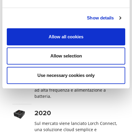
controllabile.
Show details
2018
Con il lancio di Cobot Welding Package di
Allow all cookies
Lorch, l'azienda si dimostra
all'avanguardia nel campo dei Cobot per
saldatura.
Allow selection
2019
Use necessary cookies only
Con la serie MicorTIG mobile, Lorch
lancia il primo inverter TIG con innesco
ad alta frequenza e alimentazione a
batteria.
2020
Sul mercato viene lanciato Lorch Connect,
una soluzione cloud semplice e