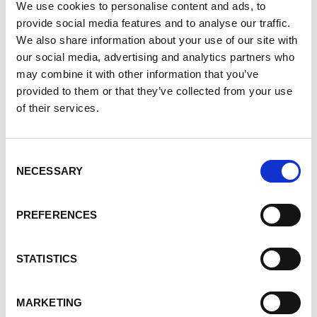
Viene lanciata sul mercato la serie
We use cookies to personalise content and ads, to
MicorMIG con inverter su base risonante
provide social media features and to analyse our traffic.
con tecnologia NFC.
We also share information about your use of our site with
our social media, advertising and analytics partners who
Con MicorStick, Lorch presenta al
may combine it with other information that you’ve
mercato la prima saldatrice a elettrodi
provided to them or that they’ve collected from your use
portatile con una batteria agli ioni di litio.
of their services.
In abbinamento alle batterie
"MobilePower", consente di effettuare
saldature in mobilità e in modo
Consent
indipendente dalla rete. Al prodotto è
NECESSARY
Selection
stato assegnato il premio "Bundespreis
2014 - für hervorragende innovatorische
Leistungen für das Handwerk" (Premio
PREFERENCES
federale 2014 per risultati straordinari e
innovativi per l'artigianato).
STATISTICS
2016
La nuova serie S-XT con il processo
MARKETING
SpeedPulse XT rende l'arco pulsato