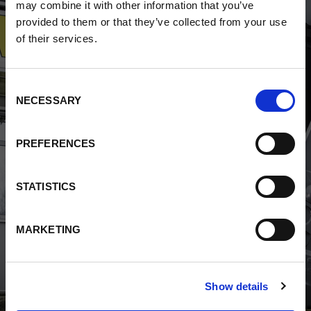
may combine it with other information that you’ve
provided to them or that they’ve collected from your use
of their services.
"Los acabados muestran el enorme
Consent
potencial de SpeedPulse: Los
NECESSARY
Selection
resultados fueron excelentes.
Penetración profunda, firme y sin
PREFERENCES
poros, incluso con material base de
menor calidad."
STATISTICS
Zoran Vidovic
MARKETING
Jefe de supervisión de soldadura en ADK
d.o.o
Show details