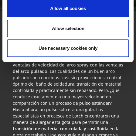
Allow all cookies
La ventaja de SpeedPulse:
Allow selection
Soldadura más rápida gracias a la
transferencia fluida del material.
Use necessary cookies only
El proceso de soldadura SpeedPulse
combina las
ventajas de velocidad del arco spray con las ventajas
del arco pulsado.
Las cualidades de un buen arco
pulsado son conocidas: casi sin proyecciones, control
óptimo del baño de soldadura, transición de material
controlada y prácticamente sin repasado. Pero, ¿qué
conduce exactamente a una mayor velocidad en
comparación con un proceso de pulso estándar?
Hasta ahora, un pulso solo era una gota. Los
especialistas en procesos de Lorch encontraron una
manera de alargar esta gota para permitir una
transición de material controlada y casi fluida
en la
pieza de trabajo. Una gota guía pulsada siempre va