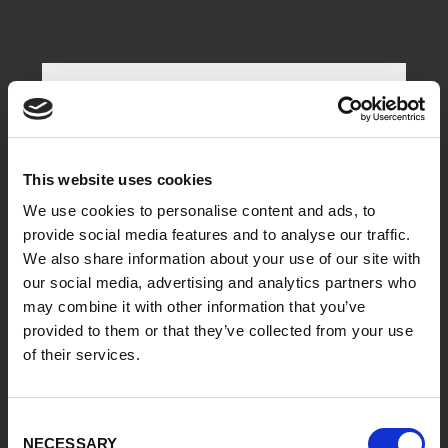
This website uses cookies
El chasis adecuado para la
máxima autonomía con la
We use cookies to personalise content and ads, to
provide social media features and to analyse our traffic.
MF-09.
We also share information about your use of our site with
Hay kits de chasis adecuados para la MF-09.
our social media, advertising and analytics partners who
La maleta de alimentación de hilo se
may combine it with other information that you’ve
suministra de fábrica con guías de
provided to them or that they’ve collected from your use
deslizamiento, pero también se puede
of their services.
instalar un kit de ruedas de 65 mm o un
chasis Heavy-Duty de 125 mm si es
necesario.
Consent
NECESSARY
Selection