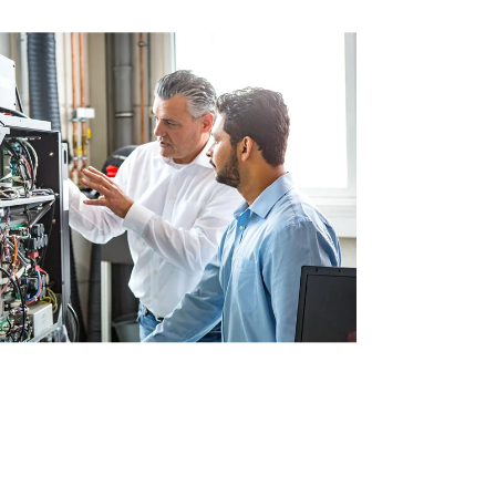
esos
lding