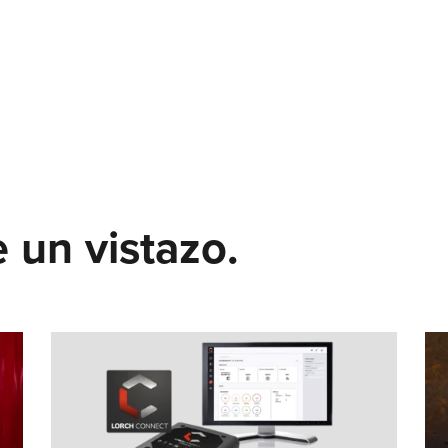
Saber más
LMS PERFORMANCE
SOLDADURA COBOT
Adiós a la escasez de trabajadores cualificados, a la presión d
 un vistazo.
costes y a las brechas tecnológicas: ¡La soldadura robotizada
colaborativa es su entrada fácil a la automatización de la
soldadura en empresas medianas!
Saber más
COBOT WELDING WORLD
MESA BASCULANTE Y GIRATORIA DEL COBO
EJE LINEAL COBOT MOVE