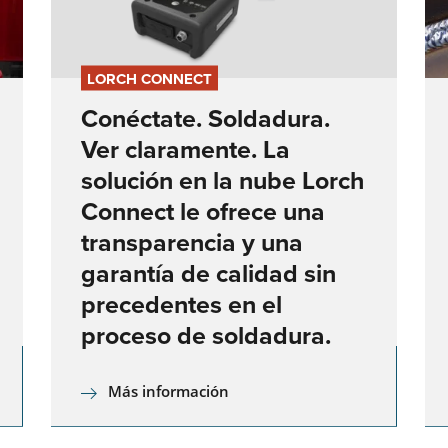
COBOT SEAMPILOT
LORCH CONNECT
COBOTRONIC SOFTWARE
Conéctate. Soldadura.
Ver claramente. La
SOLDADURA ROBOTIZADA
solución en la nube Lorch
Connect le ofrece una
¡La automatización de la soldadura es eficiente y no tiene po
qué ser cara! Lea aquí sobre las ventajas de la soldadura
transparencia y una
robotizada y cómo funciona.
garantía de calidad sin
Saber más
precedentes en el
SERIE S-ROBOMIG XT
proceso de soldadura.
SERIE ROBO-MICORMIG
Más información
SERIE V-ROBOTIG