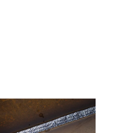
e los
T