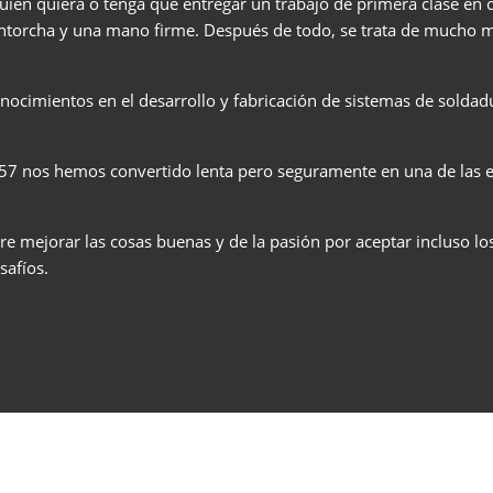
en quiera o tenga que entregar un trabajo de primera clase en 
SOLDADURA TIG
antorcha y una mano firme. Después de todo, se trata de mucho 
¿Qué es la soldadura TIG? ¿Cómo funciona el proceso de
soldadura TIG? ¿Para qué materiales es adecuado? En esta
página puede encontrar todo eso y más.
nocimientos en el desarrollo y fabricación de sistemas de soldadu
NEWSLETTER
Saber más
No te pierdas ofertas exclusivas, información interesante y
SERIE V
957 nos hemos convertido lenta pero seguramente en una de las
emocionantes perspectivas.
Saber más
SERIE T
re mejorar las cosas buenas y de la pasión por aceptar incluso l
safíos.
SERIE T-PRO
SERIE TF-PRO
INSTRUCCIONES DE USO
.El asistente de información y servicio de Lorch (LISA) le da a
SERIE MICORTIG
a todos los manuales de instrucciones. Logre fácilmente su
objetivo con la búsqueda por números de serie.
SERIE HANDYTIG AC/DC
Saber más
SERIE HANDYTIG DC