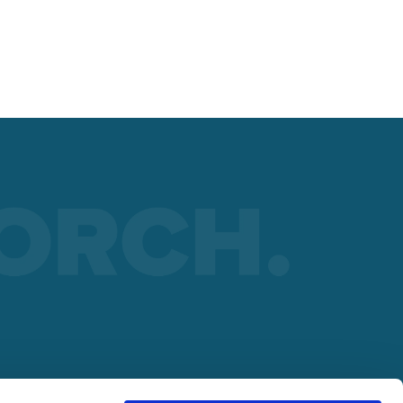
 sin
o de
 SOCIO