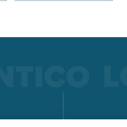
LORCH CONNECT
Conectar. Soldar. Acertar. La solución en la nube de Lorch
Connect le ofrece una transparencia y una garantía de calidad
precedentes en el proceso de soldadura.
Saber más
SEGURIDAD Y SALUD EN EL TRABAJO
Independientemente de si es MMA, TIG o MIG-MAG – Lorch
ofrece ropa de trabajo y accesorios adecuados para cada tip
soldadura para que su trabajo diario de soldadura sea más
seguro.
Saber más
APR 900 PLUS
ENCUENTRE UN