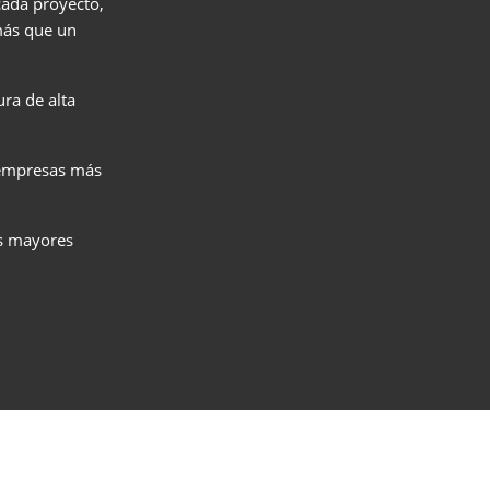
cada proyecto,
más que un
ra de alta
 empresas más
os mayores
cceso