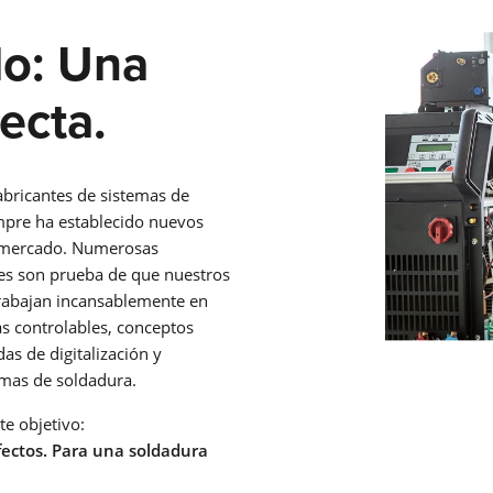
FEED
do: Una
ecta.
SOLDADURA CON ELECTRODOS
La soldadura por electrodo ofrece ventajas sobre otros proc
de soldadura – aquí podrá ver cuáles son y cómo funciona la
abricantes de sistemas de
soldadura por electrodo.
mpre ha establecido nuevos
Saber más
l mercado. Numerosas
nes son prueba de que nuestros
SERIE X
trabajan incansablemente en
s controlables, conceptos
SERIE MICORSTICK
s de digitalización y
emas de soldadura.
e objetivo:
ANTORCHA DE SOLDADURA MANUAL
fectos. Para una soldadura
Whether MIG-MAG or TIG – Lorch offers the right manual we
torch for every type of welding.