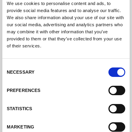
Soldadura de aluminio hecha fácil:
We use cookies to personalise content and ads, to
el concepto de manejo intuitivo
provide social media features and to analyse our traffic.
ControlPro.
We also share information about your use of our site with
our social media, advertising and analytics partners who
El concepto de manejo de la serie HandyTIG AC/DC
está bien pensado hasta el último detalle: Primero
may combine it with other information that you’ve
seleccione el tipo de corriente, DC para acero, AC para
provided to them or that they’ve collected from your use
aluminio. Del resto se encarga como siempre Lorch:
of their services.
con el concepto de manejo "3 pasos y soldar".
El ajuste automático incorporado lo apoya de manera
óptima en cada tarea.
Consent
NECESSARY
Selection
Así, la soldadura de aluminio se convierte de una
tarea complicada en una sensación de éxito.
.
PREFERENCES
AC/DC
STATISTICS
MARKETING