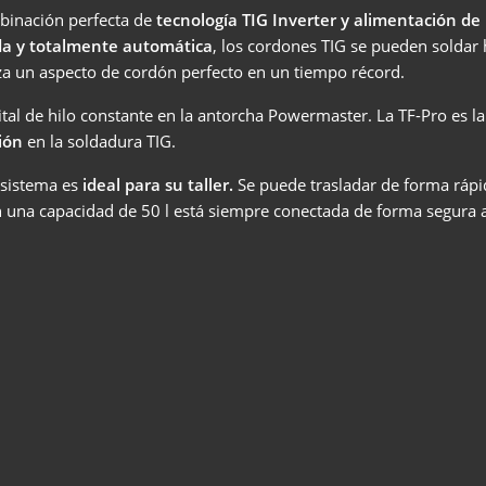
mbinación perfecta de
tecnología TIG Inverter y alimentación de h
FEED
ada y totalmente automática
, los cordones TIG se pueden soldar 
tiza un aspecto de cordón perfecto en un tiempo récord.
ital de hilo constante en la antorcha Powermaster. La TF-Pro es l
SOLDADURA CON ELECTRODOS
ión
en la soldadura TIG.
La soldadura por electrodo ofrece ventajas sobre otros proc
 sistema es
ideal para su taller.
Se puede trasladar de forma rápid
de soldadura – aquí podrá ver cuáles son y cómo funciona la
soldadura por electrodo.
 una capacidad de 50 l está siempre conectada de forma segura a
Saber más
SERIE X
SERIE MICORSTICK
ANTORCHA DE SOLDADURA MANUAL
Whether MIG-MAG or TIG – Lorch offers the right manual we
torch for every type of welding.