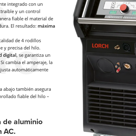
e
ente integrado con un
traíble y un control
anera fiable el material de
LORCH CONNECT
dura. El resultado:
máxima
ro
Conectar. Soldar. Acertar. La solución en la nube de Lorch
alidad de 4 rodillos
Connect le ofrece una transparencia y una garantía de calidad
precedentes en el proceso de soldadura.
 y precisa del hilo.
Saber más
 digital
, se garantiza un
Si cambia el amperaje, la
ajusta automáticamente
SEGURIDAD Y SALUD EN EL TRABAJO
cia abajo también asegura
Independientemente de si es MMA, TIG o MIG-MAG – Lorch
ollado fiable del hilo –
ofrece ropa de trabajo y accesorios adecuados para cada tip
soldadura para que su trabajo diario de soldadura sea más
seguro.
 de aluminio
Saber más
n AC.
APR 900 PLUS