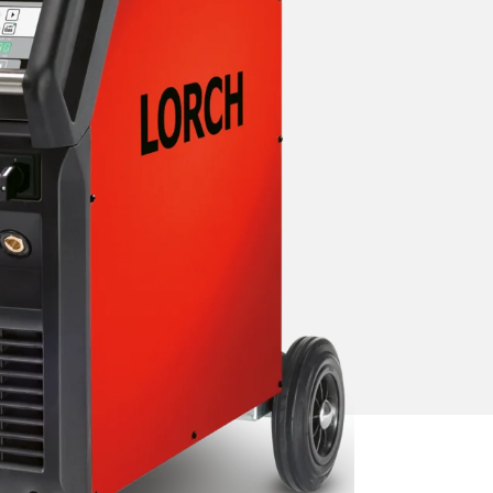
 sin
o de