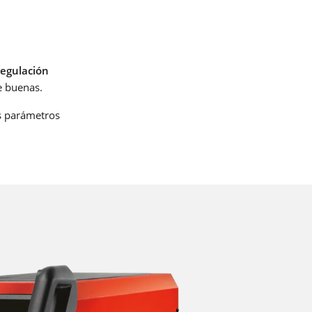
regulación
a
e buenas.
os parámetros
ra y
d