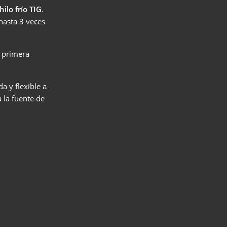
ilo frío TIG
.
hasta 3 veces
a primera
esos
a y flexible a
 la fuente de
lding