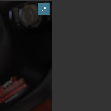
e los
T