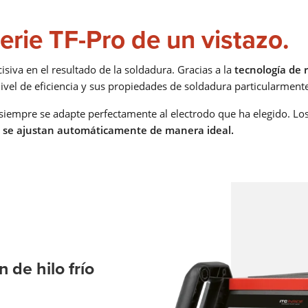
ANTORCHA DE SOLDADURA
serie TF-Pro de un vistazo.
ROBOTIZADA
isiva en el resultado de la soldadura. Gracias a la
tecnología de 
Ya sea MIG-MAG o TIG - Lorch ofrece la antorcha de soldadur
 nivel de eficiencia y sus propiedades de soldadura particularment
robotizada adecuada para cada tipo de soldadura.
Saber más
 siempre se adapte perfectamente al electrodo que ha elegido. L
o
se ajustan automáticamente de manera ideal.
GESTIÓN DE CALIDAD
Las soluciones Lorch para la adquisición de datos de soldadu
la gestión de datos de soldadura: gestión integral de la calida
para su producción de soldadura.
Saber más
 de hilo frío
LORCH Q-SYS
LORCH Q-DATA