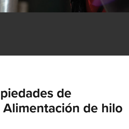
COBOT SEAMPILOT
COBOTRONIC SOFTWARE
SOLDADURA ROBOTIZADA
¡La automatización de la soldadura es eficiente y no tiene po
qué ser cara! Lea aquí sobre las ventajas de la soldadura
robotizada y cómo funciona.
Saber más
opiedades de
SERIE S-ROBOMIG XT
 Alimentación de hilo
SERIE ROBO-MICORMIG
SERIE V-ROBOTIG