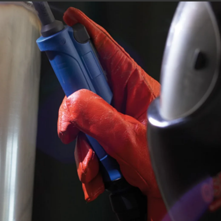
Saber más
LMS PERFORMANCE
SOLDADURA COBOT
Adiós a la escasez de trabajadores cualificados, a la presión d
costes y a las brechas tecnológicas: ¡La soldadura robotizada
colaborativa es su entrada fácil a la automatización de la
soldadura en empresas medianas!
Saber más
COBOT WELDING WORLD
MESA BASCULANTE Y GIRATORIA DEL COBO
EJE LINEAL COBOT MOVE