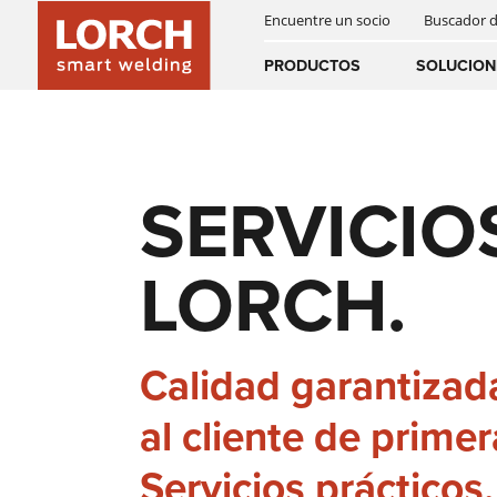
Encuentre un socio
Buscador 
INNOVACIONES
SMART WELDING
PORTAL WPS
Australia
PRODUCTOS
SOLUCION
(EN)
(CS)
SOLDADURA AUTOMATIZADA
REFERENCIAS
NOTICIAS Y EVENTOS
DESCARGAS
Österreich
(DE)
(EN)
SERVICIOS DIGITALES
SERVICIO
HISTORIA
NEWSLETTER
United Arab E
LORCH.
(EN)
ACCESORIOS
INSTRUCCIONES DE USO
Calidad garantizad
al cliente de primer
Servicios prácticos.