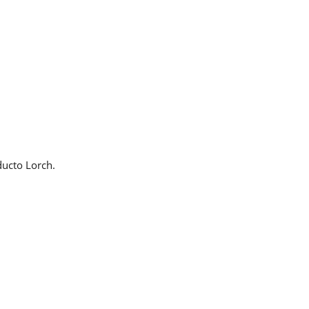
e los
ducto Lorch.
T