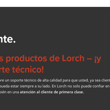
COBOT SEAMPILOT
COBOTRONIC SOFTWARE
nte.
SOLDADURA ROBOTIZADA
¡La automatización de la soldadura es eficiente y no tiene po
s productos de Lorch – ¡y
qué ser cara! Lea aquí sobre las ventajas de la soldadura
robotizada y cómo funciona.
te técnico!
Saber más
SERIE S-ROBOMIG XT
e un soporte técnico de alta calidad para que usted, ya sea clien
 pueda estar siempre a su lado. En Lorch no solo puede confiar e
SERIE ROBO-MICORMIG
mbién en una
atención al cliente de primera clase.
SERIE V-ROBOTIG