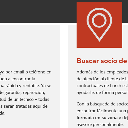
ANTORCHA DE SOLDADURA
ROBOTIZADA
Ya sea MIG-MAG o TIG - Lorch ofrece la antorcha de soldadur
robotizada adecuada para cada tipo de soldadura.
Saber más
Buscar socio de 
oya por email o teléfono en
Además de los empleados 
GESTIÓN DE CALIDAD
uda a encontrar la
de atención al cliente de L
Las soluciones Lorch para la adquisición de datos de soldadu
a rápida y rentable. Ya se
contractuales de Lorch es
la gestión de datos de soldadura: gestión integral de la calida
e garantía, reparación,
ayudarle: de forma person
para su producción de soldadura.
itud de un técnico – todas
Saber más
Con la búsqueda de socio
s serán tratadas aquí de
encontrar fácilmente una
LORCH Q-SYS
da.
formada en su zona
y dej
asesore personalmente.
LORCH Q-DATA