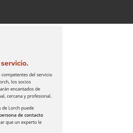
a
servicio.
competentes del servicio
orch, los socios
ra y
tarán encantados de
d
al, cercana y profesional.
s de Lorch puede
persona de contacto
ar que un experto le