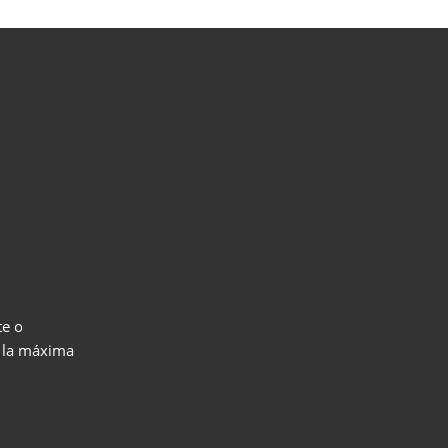
r
te o
n la máxima