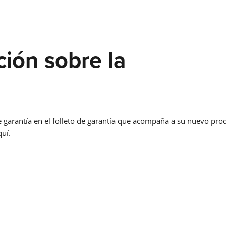
Saber más
LMS PERFORMANCE
ción sobre la
SOLDADURA COBOT
Adiós a la escasez de trabajadores cualificados, a la presión d
e garantía en el folleto de garantía que acompaña a su nuevo pro
costes y a las brechas tecnológicas: ¡La soldadura robotizada
colaborativa es su entrada fácil a la automatización de la
quí.
soldadura en empresas medianas!
Saber más
COBOT WELDING WORLD
MESA BASCULANTE Y GIRATORIA DEL COBO
EJE LINEAL COBOT MOVE