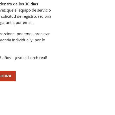
dentro de los 30 días
FEED
ez que el equipo de servicio
licitud de registro, recibirá
 garantía por email.
SOLDADURA CON ELECTRODOS
oporcione, podemos procesar
La soldadura por electrodo ofrece ventajas sobre otros proc
antía individual y, por lo
de soldadura – aquí podrá ver cuáles son y cómo funciona la
soldadura por electrodo.
Saber más
5 años – ¡eso es Lorch real!
SERIE X
AHORA
SERIE MICORSTICK
ANTORCHA DE SOLDADURA MANUAL
Whether MIG-MAG or TIG – Lorch offers the right manual we
torch for every type of welding.