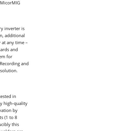
e MicorMIG
y inverter is
n, additional
 at any time –
esos
cards and
em for
. Recording and
solution.
ested in
y high-quality
vation by
s (1 to 8
cibly this
lding