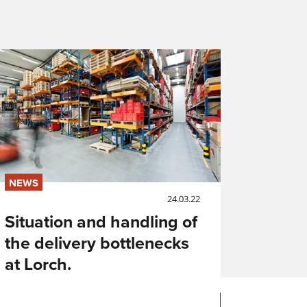
a
NEWS
24.03.22
ra y
d
Situation and handling of
the delivery bottlenecks
at Lorch.