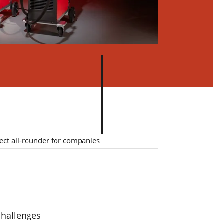
ect all-rounder for companies
de
on
ón.
 challenges