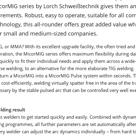
SOLDADURA TIG
corMIG series by Lorch Schweißtechnik gives them an 
¿Qué es la soldadura TIG? ¿Cómo funciona el proceso de
irements. Robust, easy to operate, suitable for all c
soldadura TIG? ¿Para qué materiales es adecuado? En esta
hnology, this all-rounder offers great added value whi
página puede encontrar todo eso y más.
NEWSLETTER
for small and medium-sized companies.
Saber más
No te pierdas ofertas exclusivas, información interesante y
SERIE V
, or MMA? With its excellent upgrade facility, the often tried and
emocionantes perspectivas.
eration, the MicorMIG series offers maximum flexibility during dai
Saber más
SERIE T
quickly to fit their individual needs and apply them across a wide
e welding, to an alternative for the more elaborate TIG welding. I
SERIE T-PRO
 turn a MicorMIG into a MicorMIG Pulse system within seconds. T
t-efficiently, welding virtually spatter free in the area of the tr
SERIE TF-PRO
ssary by the stable pulsed arc that can be controlled very well ev
INSTRUCCIONES DE USO
.El asistente de información y servicio de Lorch (LISA) le da a
SERIE MICORTIG
a todos los manuales de instrucciones. Logre fácilmente su
elding result
objetivo con la búsqueda por números de serie.
SERIE HANDYTIG AC/DC
s welders to get started quickly and easily. Combined with dynam
Saber más
g programmes, all further parameters are set automatically after
SERIE HANDYTIG DC
ry welder can adjust the arc dynamics individually – from hard to