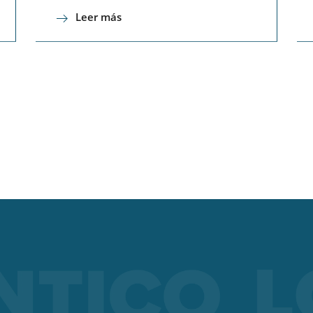
Leer más
LORCH CONNECT
Conectar. Soldar. Acertar. La solución en la nube de Lorch
Connect le ofrece una transparencia y una garantía de calidad
precedentes en el proceso de soldadura.
Saber más
SEGURIDAD Y SALUD EN EL TRABAJO
Independientemente de si es MMA, TIG o MIG-MAG – Lorch
ofrece ropa de trabajo y accesorios adecuados para cada tip
soldadura para que su trabajo diario de soldadura sea más
seguro.
Saber más
APR 900 PLUS