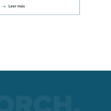
Leer más
 sin
o de