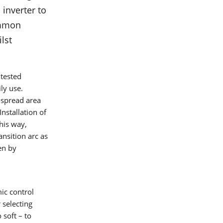
inverter to
ommon
lst
 tested
ly use.
-spread area
nstallation of
his way,
ansition arc as
en by
cceso
ic control
 selecting
 soft – to