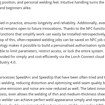
position, and personal welding feel. Intuitive handling turns th
FEED
 and beginners alike.
ed in practice, ensures longevity and reliability. Additionally, ever
SOLDADURA CON ELECTRODOS
and remains open to future innovations. Thanks to the NFC functio
ctions that simplify work can easily be installed retrospectively
La soldadura por electrodo ofrece ventajas sobre otros proc
op of this, often-repeated welding jobs can be saved on NFC job 
de soldadura – aquí podrá ver cuáles son y cómo funciona la
soldadura por electrodo.
ogy makes it possible to build a personalised authorisation syst
Saber más
le to limit parameters, restrict access, or lock the entire system
vided for simply and cost-efficiently via the Lorch Connect cloud 
SERIE X
ustry 4.0.
SERIE MICORSTICK
processes SpeedArc and SpeedUp that have been often tried and t
 welding, reducing distortion and optimising weld seam quality b
Fume emission and noise are now reduced as well. The latest inno
ANTORCHA DE SOLDADURA MANUAL
ss, even allows the welding of thin and medium-thickness sheet
ny welder can achieve perfect weld appearance simply and reprodu
Whether MIG-MAG or TIG – Lorch offers the right manual we
torch for every type of welding.