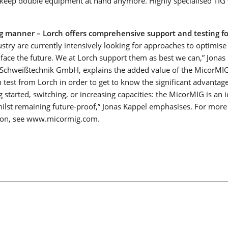
keep double equipment at hand anymore. Highly specialised TIG 
Saber más
LMS PERFORMANCE
g manner – Lorch offers comprehensive support and testing f
stry are currently intensively looking for approaches to optimis
 face the future. We at Lorch support them as best we can,” Jonas
chweißtechnik GmbH, explains the added value of the MicorMIG 
test from Lorch in order to get to know the significant advantage
SOLDADURA COBOT
g started, switching, or increasing capacities: the MicorMIG is an i
 whilst remaining future-proof,” Jonas Kappel emphasises. For mor
Adiós a la escasez de trabajadores cualificados, a la presión d
tion, see www.micormig.com.
costes y a las brechas tecnológicas: ¡La soldadura robotizada
colaborativa es su entrada fácil a la automatización de la
soldadura en empresas medianas!
Saber más
COBOT WELDING WORLD
MESA BASCULANTE Y GIRATORIA DEL COBO
EJE LINEAL COBOT MOVE