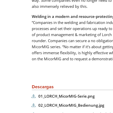
way. Some companies even no longer need to 
also immensely relieved by this.
Welding in a modern and resource-protectin
“Companies in the welding and fabrication indu
processes and set their operations up ready to
of product management & marketing of Lorch S
rounder. Companies can secure a no obligation 
MicorMIG series. “No matter if it’s about gettin
offers immense flexibility, is highly effective
on the MicorMIG and to request a demonstra
Descargas
01_LORCH_MicorMIG-Serie.png
02_LORCH_MicorMIG_Bedienung.jpg