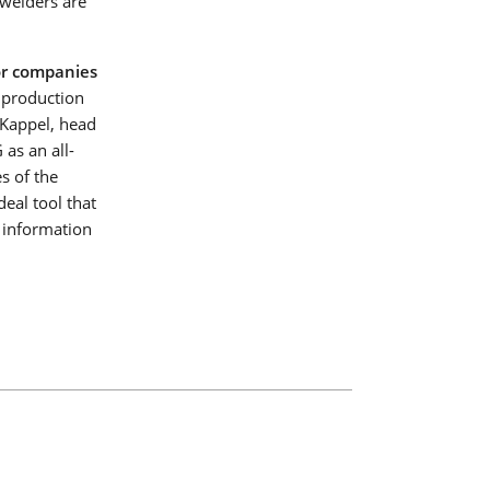
welders are
or companies
e production
 Kappel, head
as an all-
s of the
deal tool that
e information
e los
T