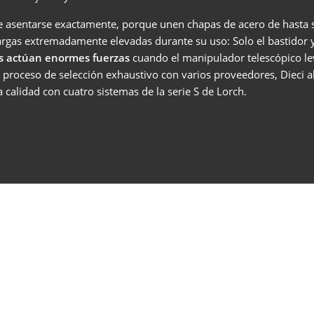
 asentarse exactamente, porque unen chapas de acero de hasta 
COBOT SEAMPILOT
rgas extremadamente elevadas durante su uso: Solo el bastidor y
is actúan enormes fuerzas
cuando el manipulador telescópico le
COBOTRONIC SOFTWARE
 proceso de selección exhaustivo con varios proveedores, Dieci 
calidad con cuatro sistemas de la serie S de Lorch.
SOLDADURA ROBOTIZADA
¡La automatización de la soldadura es eficiente y no tiene po
qué ser cara! Lea aquí sobre las ventajas de la soldadura
robotizada y cómo funciona.
Saber más
SERIE S-ROBOMIG XT
SERIE ROBO-MICORMIG
SERIE V-ROBOTIG