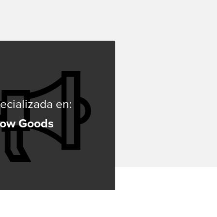
esos
ecializada en:
low Goods
lding