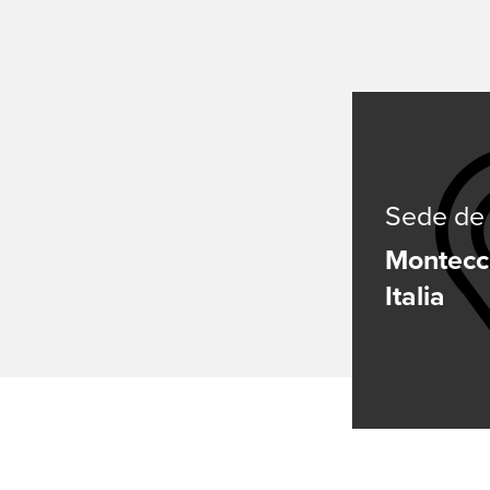
Sede de 
Montecch
Italia