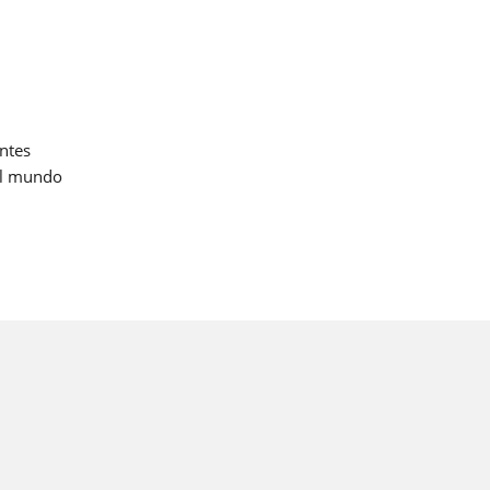
ntes
el mundo
cceso