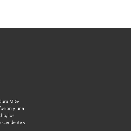
e los
adura MIG-
fusión y una
T
ho, los
 ascendente y