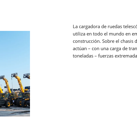
ANTORCHA DE SOLDADURA
ROBOTIZADA
La cargadora de ruedas telesc
utiliza en todo el mundo en em
Ya sea MIG-MAG o TIG - Lorch ofrece la antorcha de soldadur
robotizada adecuada para cada tipo de soldadura.
construcción. Sobre el chasis 
Saber más
actúan – con una carga de tr
toneladas – fuerzas extremada
GESTIÓN DE CALIDAD
Las soluciones Lorch para la adquisición de datos de soldadu
la gestión de datos de soldadura: gestión integral de la calida
para su producción de soldadura.
Saber más
LORCH Q-SYS
LORCH Q-DATA