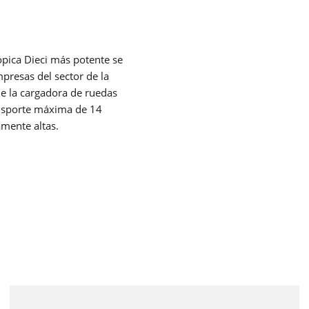
ópica Dieci más potente se
presas del sector de la
a
de la cargadora de ruedas
ansporte máxima de 14
mente altas.
ra y
d