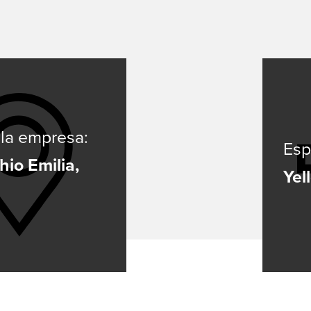
FEED
SOLDADURA CON ELECTRODOS
La soldadura por electrodo ofrece ventajas sobre otros proc
de soldadura – aquí podrá ver cuáles son y cómo funciona la
la empresa:
soldadura por electrodo.
Esp
Saber más
io Emilia,
Yel
SERIE X
SERIE MICORSTICK
ANTORCHA DE SOLDADURA MANUAL
Whether MIG-MAG or TIG – Lorch offers the right manual we
torch for every type of welding.