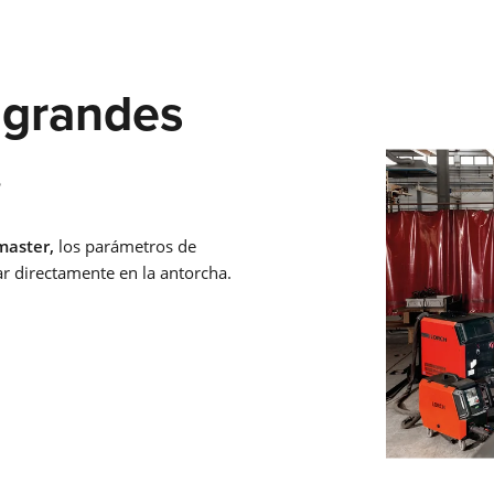
LORCH CONNECT
 grandes
Conectar. Soldar. Acertar. La solución en la nube de Lorch
.
Connect le ofrece una transparencia y una garantía de calidad
precedentes en el proceso de soldadura.
Saber más
master,
los parámetros de
r directamente en la antorcha.
SEGURIDAD Y SALUD EN EL TRABAJO
Independientemente de si es MMA, TIG o MIG-MAG – Lorch
ofrece ropa de trabajo y accesorios adecuados para cada tip
soldadura para que su trabajo diario de soldadura sea más
seguro.
Saber más
APR 900 PLUS