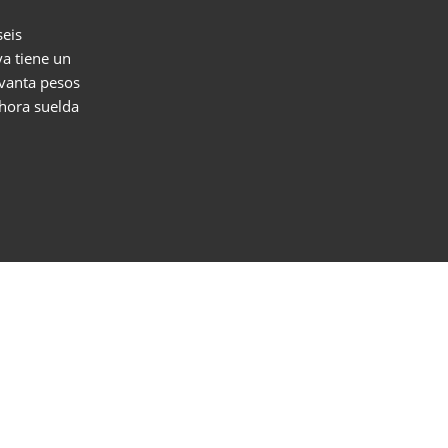
seis
a tiene un
vanta pesos
ahora suelda
r