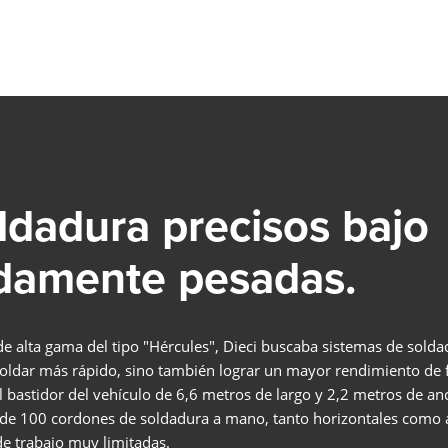
Saber más
LMS PERFORMANCE
SOLDADURA COBOT
dadura precisos bajo
Adiós a la escasez de trabajadores cualificados, a la presión d
costes y a las brechas tecnológicas: ¡La soldadura robotizada
damente pesadas.
colaborativa es su entrada fácil a la automatización de la
soldadura en empresas medianas!
Saber más
COBOT WELDING WORLD
de alta gama del tipo "Hércules", Dieci buscaba sistemas de sold
oldar más rápido, sino también lograr un mayor rendimiento de 
MESA BASCULANTE Y GIRATORIA DEL COBO
bastidor del vehículo de 6,6 metros de largo y 2,2 metros de anc
r de 100 cordones de soldadura a mano, tanto horizontales como
EJE LINEAL COBOT MOVE
de trabajo muy limitadas.