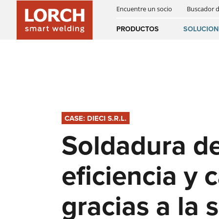
Encuentre un socio
Buscador 
INNOVACIONES
SMART WELDING
PORTAL WPS
Australia
PRODUCTOS
SOLUCION
(EN)
(CS)
SOLDADURA AUTOMATIZADA
REFERENCIAS
NOTICIAS Y EVENTOS
DESCARGAS
Österreich
(DE)
(EN)
SERVICIOS DIGITALES
HISTORIA
NEWSLETTER
United Arab E
(EN)
CASE: DIECI S.R.L.
ACCESORIOS
Soldadura de
INSTRUCCIONES DE USO
eficiencia y 
gracias a la 