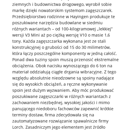
ziemnych i budownictwa drogowego, wyrobił sobie
markę dzięki nowatorskim systemom zagęszczarek.
Przedsiębiorstwo rodzinne w Hayingen produkuje te
poszukiwane narzędzia budowlane w siedmiu
różnych wariantach – od 100-kilogramowej „lekkiej”
wersji V3 Mini aż po ciężką wersję V10 o masie 1,6
tony. Każda zagęszczarka wykonana jest ze stali
konstrukcyjnej o grubości od 15 do 30 milimetrów,
która łączy poszczególne komponenty w jedną całość.
Ponad dwa tuziny spoin muszą przenosić ekstremalne
obciążenia. Obok nacisku wynoszącego do 6 ton na
materiał oddziałują ciągłe drgania wibracyjne. Z tego
względu absolutnie nieodzowne są spoiny nadające
się do wysokich obciążeń, a ręczne wykonywanie
spoin jest dużym wyzwaniem. Aby móc produkować
poszukiwane zagęszczarki w różnych wariantach z
zachowaniem niezbędnej, wysokiej jakości i mimo
panującego niedoboru fachowców zapewnić krótkie
terminy dostaw, firma zdecydowała się na
zautomatyzowane rozwiązanie spawalnicze firmy
Lorch. Zasadniczym jego elementem jest źródło