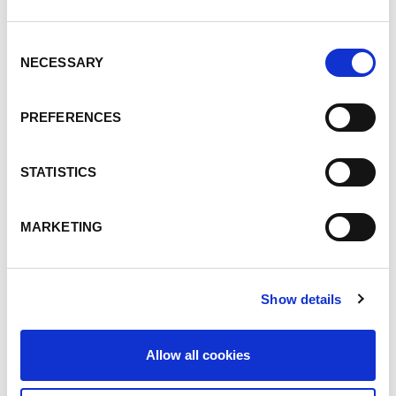
Consent
NECESSARY
Selection
PREFERENCES
Najwyższej jakości powierzchnie, niemal bez
STATISTICS
odprysków: Dzięki zastosowaniu robota obróbka
końcowa spoiny została ograniczona do absolutnego
minimum.
MARKETING
Show details
Allow all cookies