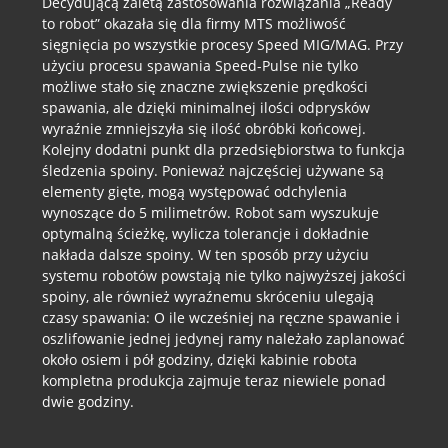
Decydującą zaletą zastosowania rozwiązania „Ready
to robot” okazała się dla firmy MTS możliwość
sięgnięcia po wszystkie procesy Speed MIG/MAG. Przy
użyciu procesu spawania Speed-Pulse nie tylko
możliwe stało się znaczne zwiększenie prędkości
spawania, ale dzięki minimalnej ilości odprysków
wyraźnie zmniejszyła się ilość obróbki końcowej.
Kolejny dodatni punkt dla przedsiębiorstwa to funkcja
śledzenia spoiny. Ponieważ najczęściej używane są
elementy gięte, mogą występować odchylenia
wynoszące do 5 milimetrów. Robot sam wyszukuje
optymalną ścieżkę, wylicza tolerancje i dokładnie
nakłada dalsze spoiny. W ten sposób przy użyciu
systemu robotów powstają nie tylko najwyższej jakości
spoiny, ale również wyraźnemu skróceniu ulegają
czasy spawania: O ile wcześniej na ręczne spawanie i
oszlifowanie jednej jedynej ramy należało zaplanować
około osiem i pół godziny, dzięki kabinie robota
kompletna produkcja zajmuje teraz niewiele ponad
dwie godziny.