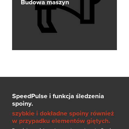
Budowa maszyn
SpeedPulse i funkcja śledzenia
spoiny.
szybkie i dokładne spoiny również
w przypadku elementów giętych.