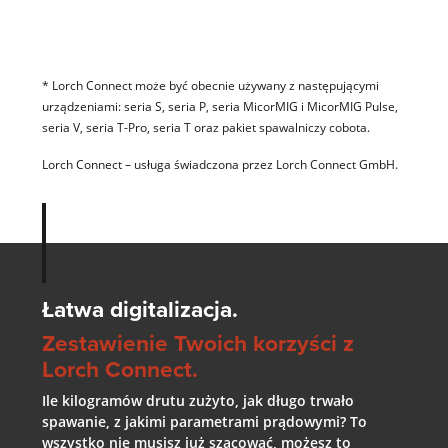
* Lorch Connect może być obecnie używany z następującymi
urządzeniami: seria S, seria P, seria MicorMIG i MicorMIG Pulse,
seria V, seria T-Pro, seria T oraz pakiet spawalniczy cobota.
Lorch Connect – usługa świadczona przez Lorch Connect GmbH.
Łatwa digitalizacja.
Zestawienie Twoich korzyści z
Lorch Connect.
Ile kilogramów drutu zużyto, jak długo trwało
spawanie, z jakimi parametrami prądowymi? To
wszystko nie musisz już szacować, możesz to