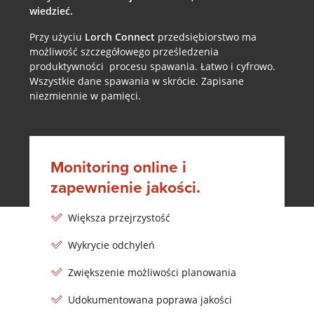
wiedzieć.
Przy użyciu
Lorch Connect
przedsiębiorstwo ma
możliwość szczegółowego prześledzenia
produktywności procesu spawania. Łatwo i cyfrowo.
Wszystkie dane spawania w skrócie. Zapisane
niezmiennie w pamięci.
Monitoring online i
zapewnienie jakości.
Większa przejrzystość
Wykrycie odchyleń
Zwiększenie możliwości planowania
Udokumentowana poprawa jakości