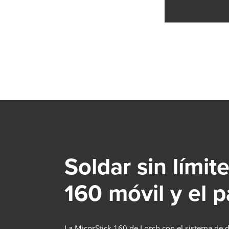
Soldar sin límit
160 móvil y el 
La MicorStick 160 de Lorch con el sistema de 