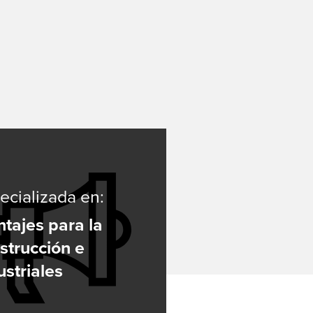
esos
ecializada en:
tajes para la
strucción e
ustriales
lding