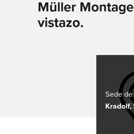
Müller Montag
vistazo.
Sede de 
Kradolf,