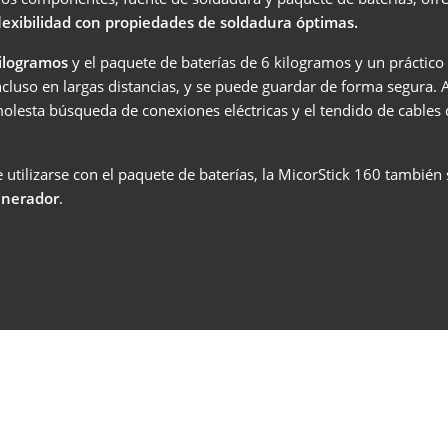
lexibilidad con propiedades de soldadura óptimas.
COBOT SEAMPILOT
kilogramos
y el paquete de baterías de 6 kilogramos y un práctico
COBOTRONIC SOFTWARE
 incluso en largas distancias, y se puede guardar de forma segura.
 molesta búsqueda de conexiones eléctricas y el tendido de cable
SOLDADURA ROBOTIZADA
 utilizarse con el paquete de baterías, la MicorStick 160 también
generador
.
¡La automatización de la soldadura es eficiente y no tiene po
qué ser cara! Lea aquí sobre las ventajas de la soldadura
robotizada y cómo funciona.
Saber más
SERIE S-ROBOMIG XT
SERIE ROBO-MICORMIG
SERIE V-ROBOTIG