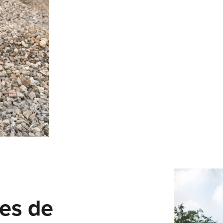
LORCH CONNECT
Conectar. Soldar. Acertar. La solución en la nube de Lorch
Connect le ofrece una transparencia y una garantía de calidad
precedentes en el proceso de soldadura.
Saber más
SEGURIDAD Y SALUD EN EL TRABAJO
Independientemente de si es MMA, TIG o MIG-MAG – Lorch
ofrece ropa de trabajo y accesorios adecuados para cada tip
soldadura para que su trabajo diario de soldadura sea más
seguro.
es de
Saber más
APR 900 PLUS