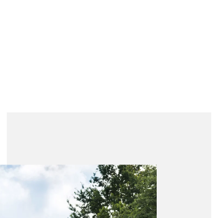
 sin
o de