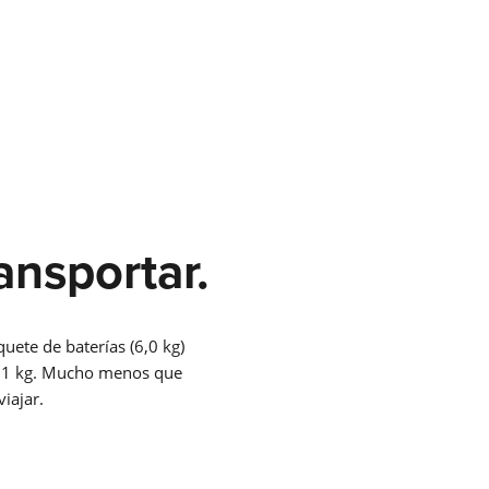
a
ransportar.
ra y
d
quete de baterías (6,0 kg)
11 kg. Mucho menos que
iajar.