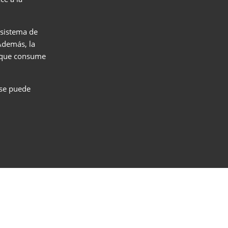
 sistema de
 Además, la
s que consume
 se puede
r