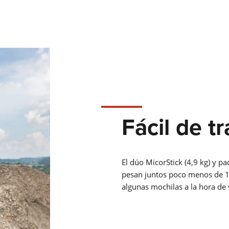
ANTORCHA DE SOLDADURA
ROBOTIZADA
Ya sea MIG-MAG o TIG - Lorch ofrece la antorcha de soldadur
robotizada adecuada para cada tipo de soldadura.
Saber más
Fácil de t
GESTIÓN DE CALIDAD
Las soluciones Lorch para la adquisición de datos de soldadu
la gestión de datos de soldadura: gestión integral de la calida
El dúo MicorStick (4,9 kg) y pa
para su producción de soldadura.
pesan juntos poco menos de 
Saber más
algunas mochilas a la hora de v
LORCH Q-SYS
LORCH Q-DATA