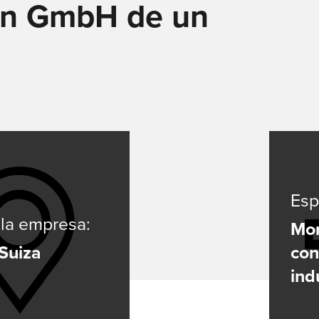
en GmbH de un
FEED
SOLDADURA CON ELECTRODOS
La soldadura por electrodo ofrece ventajas sobre otros proc
de soldadura – aquí podrá ver cuáles son y cómo funciona la
soldadura por electrodo.
Saber más
SERIE X
Esp
SERIE MICORSTICK
la empresa:
Mon
 Suiza
con
ind
ANTORCHA DE SOLDADURA MANUAL
Whether MIG-MAG or TIG – Lorch offers the right manual we
torch for every type of welding.