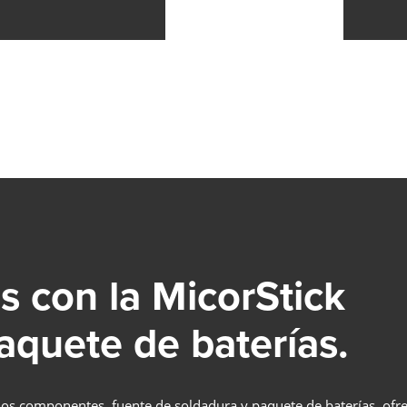
Saber más
LMS PERFORMANCE
SOLDADURA COBOT
Adiós a la escasez de trabajadores cualificados, a la presión d
costes y a las brechas tecnológicas: ¡La soldadura robotizada
colaborativa es su entrada fácil a la automatización de la
soldadura en empresas medianas!
es con la MicorStick
Saber más
COBOT WELDING WORLD
paquete de baterías.
MESA BASCULANTE Y GIRATORIA DEL COBO
EJE LINEAL COBOT MOVE
dos componentes, fuente de soldadura y paquete de baterías, ofre