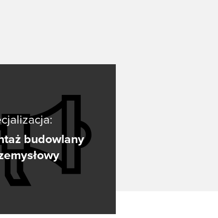
od
cjalizacja:
taż budowlany
rzemysłowy
lding