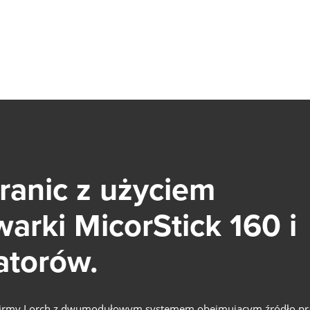
LMS PERFORMANCE
SPAWANIE Z UŻYCIEM ROBOTA
WSPÓŁPRACUJĄCEGO
Niedobór fachowców, naciski na redukcję kosztów i luki
technologiczne żegnajcie: spawanie z użyciem robota
ranic z użyciem
współpracującego to Twoje łatwe wprowadzenie w
automatyzację krótkich lub średnich serii.
arki MicorStick 160 i
Dowiedz się więcej
COBOT WELDING WORLD
atorów.
DREH-KIPPTISCH COBOT TURN
OŚ LINIOWA COBOT MOVE
 firmy Lorch z dwumodułowym systemem obejmującym źródło prą