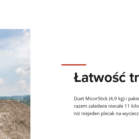
PALNIK SPAWALNICZY ROBOTA
MIG-MAG czy TIG - Lorch oferuje odpowiedni zrobotyzowany
uchwyt spawalniczy do każdego rodzaju spawania.
Dowiedz się więcej
ZARZĄDZANIE JAKOŚCIĄ
Łatwość t
Nagrywaj. Monitorować. Analizuj. Oceniaj.
Dowiedz się więcej
Duet MicorStick (4,9 kg) i pak
LORCH Q-SYS
razem zaledwie niecałe 11 ki
niż niejeden plecak na wyciecz
LORCH Q-DATA