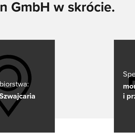
n GmbH w skrócie.
SPAWANIE ELEKTRODOWE
Spawanie elektrodowe ma zalety w stosunku do innych met
spawania. Jakie to zalety i jak działa spawanie elektrodą
prezentujemy tutaj.
Dowiedz się więcej
SERIA X
Spe
biorstwa:
SERIA MICORSTICK
mon
 Szwajcaria
i p
RĘCZNY UCHWYT SPAWALNICZY
Whether MIG-MAG or TIG – Lorch offers the right manual we
torch for every type of welding.
Dowiedz się więcej