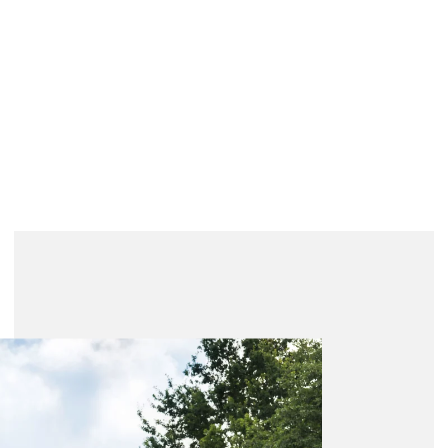
ch i
irma
i