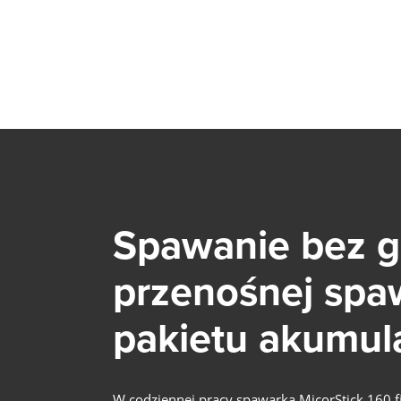
Spawanie bez g
przenośnej spaw
pakietu akumul
W codziennej pracy spawarka MicorStick 160