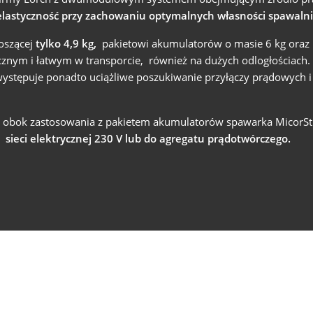
astyczność przy zachowaniu optymalnych własności spawalni
COBOT SEAMPILOT
noszącej
tylko 4,9 kg,
pakietowi akumulatorów o masie 6 kg oraz
COBOTRONIC SOFTWARE
cznym i łatwym w transporcie, również na dużych odlogłościach
ystępuje ponadto uciążliwe poszukiwanie przyłączy prądowych i
ROBOTICS
a: obok zastosowania z pakietem akumulatorów spawarka MicorS
o
sieci elektrycznej 230 V lub do agregatu prądotwórczego.
Automatyzacja spawania jest efektywna i wcale nie musi być
droga. Jakie zalety daje Spawanie zrobotyzowane i jak ono dzi
przeczytasz tutaj.
Dowiedz się więcej
SERIA S-ROBOMIG XT
SERIA ROBO-MICORMIG
SERIA V-ROBOTIG