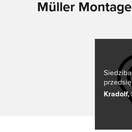
Müller Montage
Siedziba
przedsię
Kradolf,