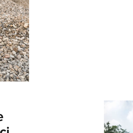
LORCH CONNECT
Połącz. Zespawaj. Zdecyduj. Rozwiązanie Lorch Connect w
chmurze umożliwia niedostępną wcześniej przejrzystość dany
zapewnienie jakości w procesie spawania.
Dowiedz się więcej
OCHRONA PRACY
Niezależnie od tego, czy chodzi o MMA, TIG czy MIG/MAG – f
Lorch oferuje odzież roboczą i akcesoria odpowiednie do
każdego rodzaju spawania, aby uczynić Twój dzień powszedn
bezpieczniejszym.
Dowiedz się więcej
APR 900 PLUS
e
ci