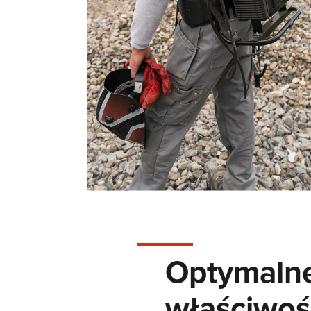
Optymaln
właściwoś