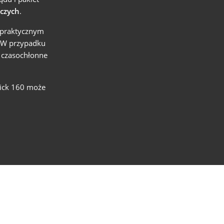
czych
.
 praktycznym
. W przypadku
 czasochłonne
tick 160 może
ała,