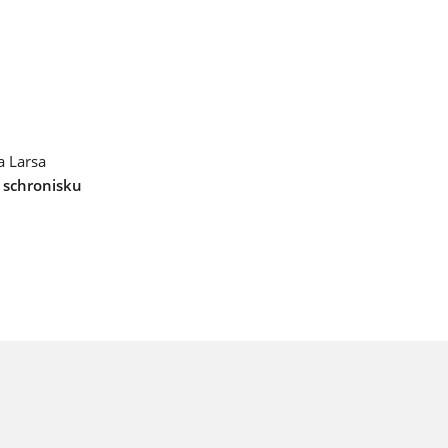
 i
m
a Larsa
 schronisku
ia