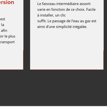
ersion
TURN
Le faisceau intermédiaire assorti
varie en fonction de ce choix. Facile
AXE LINÉAIRE COBOT MOVE
à installer, un clic
est
suffit. Le passage de l’eau au gaz est
COBOT SEAMPILOT
 la
ainsi d’une simplicité inégalée.
 afin
COBOTRONIC SOFTWARE
ir le plus
transport
ROBOTIQUE
L’automatisation du soudage est efficiente et n’est pas forc
onéreuse ! Lisez ici les avantages du soudage robotisé et le
principe de fonctionnement.
En savoir plus
SÉRIE S-ROBOMIG XT
SÉRIE ROBO-MICORMIG