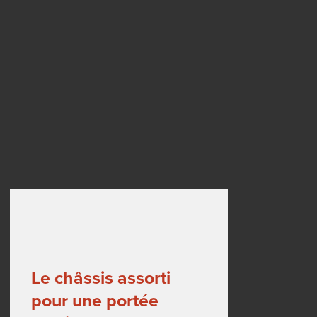
ion
dage
ises
Le châssis assorti
pour une portée