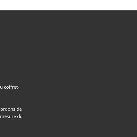
age
e
éro
u coffret-
 cordons de
r mesure du