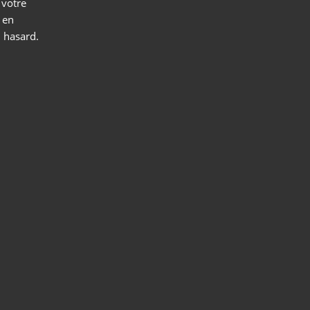
 votre
n en
 hasard.
pport
udage
lding