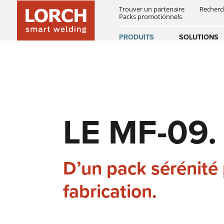
PORTAIL WPS
Trouver un partenaire
Recherc
INNOVATIONS
SMART WELDING
Packs promotionnels
Australia
(EN)
(CS)
PRODUITS
SOLUTIONS
SOUDAGE AUTOMATIQUE
TÉLÉCHARGEMENTS
RÉFÉRENCES
NOUVELLES ET ÉVÉNEMENTS
Österreich
(DE)
(EN)
SERVICES DIGITAUX
INSTRUCTIONS
HISTOIRE
United Arab E
D'UTILISATION
LE MF-09
(EN)
ACCESSOIRES
NEWSLETTER
D’un pack sérénité 
fabrication.