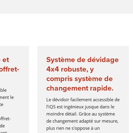
LORCH Q-DATA
LORCH CONNECT
Se connecter. Souder. Y voir clair. La solution dans le Cloud L
Connect vous offre une transparence et une assurance quali
sans précédent au cours du process de soudage.
 et
Système de dévidage
En savoir plus
offret-
4x4 robuste, y
compris système de
changement rapide.
able
SÉCURITÉ ET SANTÉ AU TRAVAIL
ment le
Le dévidoir facilement accessible de
Qu’il s’agisse du soudage MMA, TIG ou MIG-MAG, Lorch prop
te
l’iQS est ingénieux jusque dans le
des vêtements de travail et des accessoires qui conviennent 
tous les types de soudage afin d’augmenter votre sécurité au
moindre détail. Grâce au système
quotidien pendant le soudage.
ffret-
de changement adapté sur mesure,
 de
En savoir plus
plus rien ne s'oppose à un
ment