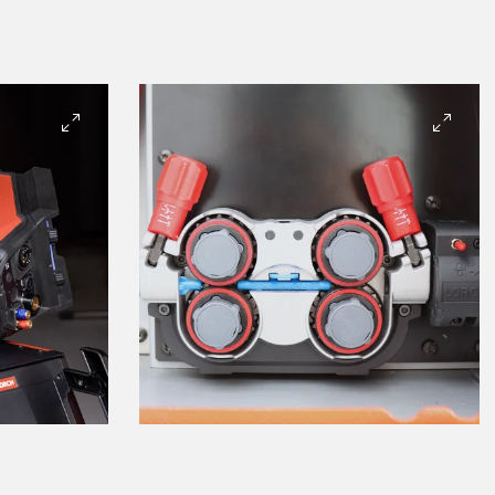
SÉRIE V-ROBOTIG
TORCHE DE SOUDAGE ROBOTISÉE
Qu'il s'agisse de MIG-MAG ou de TIG, Lorch propose la torche
soudage robotisée adaptée à chaque type de soudage.
En savoir plus
GESTION DE LA QUALITÉ
Toutes les données de soudage en un coup d'œil :
enregistrement, documentation, évaluation et analyse sans fa
C'est ainsi que fonctionne la gestion de la qualité !
En savoir plus
LORCH Q-SYS