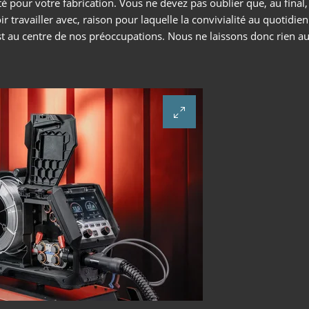
 pour votre fabrication. Vous ne devez pas oublier que, au final,
r travailler avec, raison pour laquelle la convivialité au quotidie
FEED
 au centre de nos préoccupations. Nous ne laissons donc rien au
SOUDAGE PAR ÉLECTRODE
Le soudage à l’électrode enrobée offre des avantages par ra
à d’autres procédés de soudage : nous vous expliquons ici les
avantages dont il s’agit, mais aussi le fonctionnement du so
à l’électrode enrobée.
En savoir plus
SÉRIE X
SÉRIE MICORSTICK
TORCHE DE SOUDAGE MANUELLE
Whether MIG-MAG or TIG – Lorch offers the right manual we