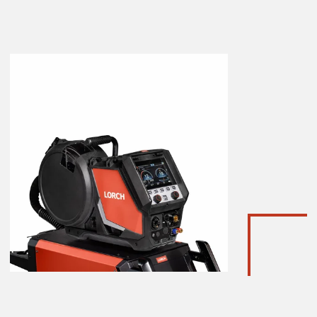
 de
ille.