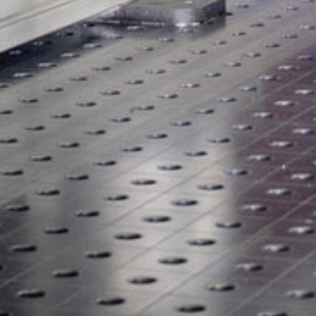
COBOT SEAMPILOT
COBOTRONIC SOFTWARE
SOLDADURA ROBOTIZADA
¡La automatización de la soldadura es eficiente y no tiene po
qué ser cara! Lea aquí sobre las ventajas de la soldadura
robotizada y cómo funciona.
Saber más
SERIE S-ROBOMIG XT
SERIE ROBO-MICORMIG
SERIE V-ROBOTIG