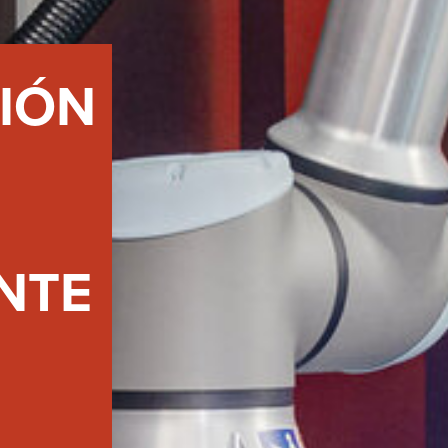
FEED
IÓN
SOLDADURA CON ELECTRODOS
La soldadura por electrodo ofrece ventajas sobre otros proc
de soldadura – aquí podrá ver cuáles son y cómo funciona la
soldadura por electrodo.
Saber más
SERIE X
NTE
SERIE MICORSTICK
ANTORCHA DE SOLDADURA MANUAL
Whether MIG-MAG or TIG – Lorch offers the right manual we
torch for every type of welding.