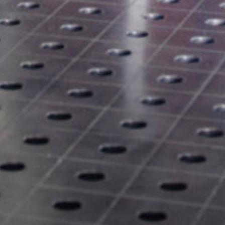
a
ra y
d