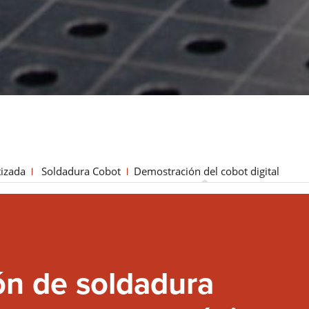
LORCH CONNECT
Conectar. Soldar. Acertar. La solución en la nube de Lorch
Connect le ofrece una transparencia y una garantía de calidad
precedentes en el proceso de soldadura.
Saber más
izada
Soldadura Cobot
Demostración del cobot digital
SEGURIDAD Y SALUD EN EL TRABAJO
Independientemente de si es MMA, TIG o MIG-MAG – Lorch
ofrece ropa de trabajo y accesorios adecuados para cada tip
soldadura para que su trabajo diario de soldadura sea más
seguro.
ón de soldadura
Saber más
APR 900 PLUS