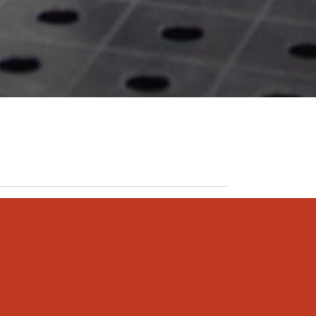
 sin
o de