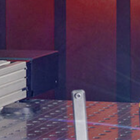
e los
T