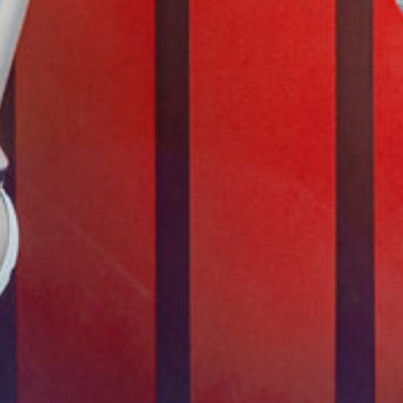
esos
lding