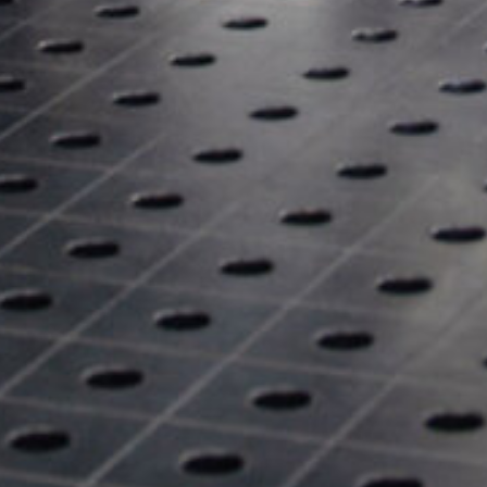
ANTORCHA DE SOLDADURA
ROBOTIZADA
Ya sea MIG-MAG o TIG - Lorch ofrece la antorcha de soldadur
robotizada adecuada para cada tipo de soldadura.
Saber más
GESTIÓN DE CALIDAD
Las soluciones Lorch para la adquisición de datos de soldadu
la gestión de datos de soldadura: gestión integral de la calida
para su producción de soldadura.
Saber más
LORCH Q-SYS
LORCH Q-DATA