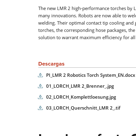
The new LMR 2 high-performance torches by Lo
many innovations. Robots are now able to weld
welding. Their optimal contact tip cooling an
torches, the corresponding hose packages, the 
solution to warrant maximum efficiency for all
Descargas
PI_LMR 2 Robotics Torch System_EN.docx
01_LORCH_LMR 2_Brenner_.jpg
02_LORCH_Komplettloesung.jpg
03_LORCH_Querschnitt_LMR 2_.tif