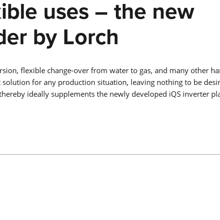
xible uses – the new
Saber más
der by Lorch
LMS PERFORMANCE
rsion, flexible change-over from water to gas, and many other ha
 solution for any production situation, leaving nothing to be desi
SOLDADURA COBOT
 thereby ideally supplements the newly developed iQS inverter pl
Adiós a la escasez de trabajadores cualificados, a la presión d
costes y a las brechas tecnológicas: ¡La soldadura robotizada
colaborativa es su entrada fácil a la automatización de la
soldadura en empresas medianas!
Saber más
COBOT WELDING WORLD
MESA BASCULANTE Y GIRATORIA DEL COBO
EJE LINEAL COBOT MOVE