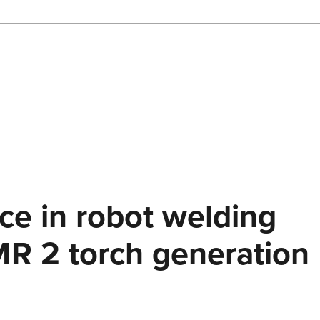
ANTORCHA DE SOLDADURA
ROBOTIZADA
Ya sea MIG-MAG o TIG - Lorch ofrece la antorcha de soldadur
robotizada adecuada para cada tipo de soldadura.
Saber más
GESTIÓN DE CALIDAD
ce in robot welding
Las soluciones Lorch para la adquisición de datos de soldadu
la gestión de datos de soldadura: gestión integral de la calida
para su producción de soldadura.
MR 2 torch generation
Saber más
LORCH Q-SYS
LORCH Q-DATA