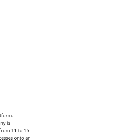
cceso
tform.
ny is
 from 11 to 15
cesses onto an