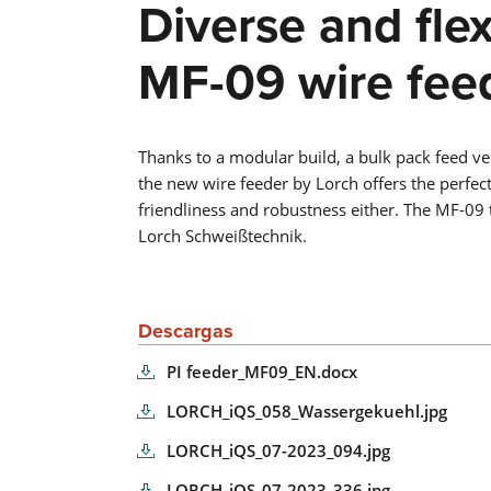
Diverse and fle
MF-09 wire fee
Thanks to a modular build, a bulk pack feed ve
the new wire feeder by Lorch offers the perfect
friendliness and robustness either. The MF-09
Lorch Schweißtechnik.
Descargas
PI feeder_MF09_EN.docx
LORCH_iQS_058_Wassergekuehl.jpg
LORCH_iQS_07-2023_094.jpg
LORCH_iQS_07-2023_336.jpg