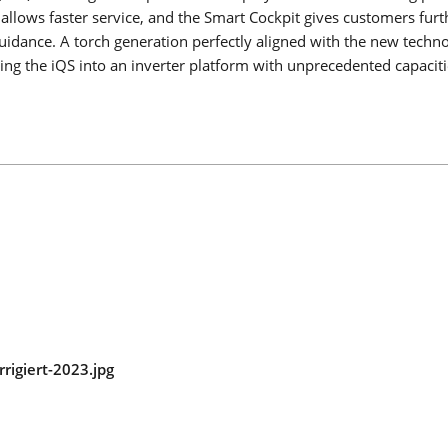
llows faster service, and the Smart Cockpit gives customers furt
FEED
 guidance. A torch generation perfectly aligned with the new techn
g the iQS into an inverter platform with unprecedented capaciti
SOLDADURA CON ELECTRODOS
La soldadura por electrodo ofrece ventajas sobre otros proc
de soldadura – aquí podrá ver cuáles son y cómo funciona la
soldadura por electrodo.
Saber más
SERIE X
SERIE MICORSTICK
rigiert-2023.jpg
ANTORCHA DE SOLDADURA MANUAL
Whether MIG-MAG or TIG – Lorch offers the right manual we
torch for every type of welding.