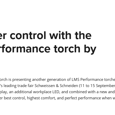
COBOT SEAMPILOT
COBOTRONIC SOFTWARE
r control with the
formance torch by
SOLDADURA ROBOTIZADA
¡La automatización de la soldadura es eficiente y no tiene po
qué ser cara! Lea aquí sobre las ventajas de la soldadura
robotizada y cómo funciona.
Saber más
SERIE S-ROBOMIG XT
orch is presenting another generation of LMS Performance torches
d’s leading trade fair Schweissen & Schneiden (11 to 15 Septembe
SERIE ROBO-MICORMIG
isplay, an additional workplace LED, and combined with a new and
er best control, highest comfort, and perfect performance when w
SERIE V-ROBOTIG