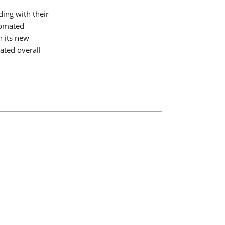
ing with their
tomated
h its new
ated overall
 sin
o de