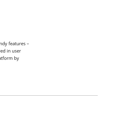
ndy features –
red in user
atform by
e los
T