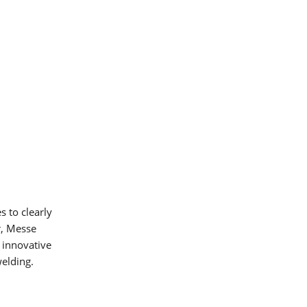
r
 to clearly
r, Messe
 innovative
elding.