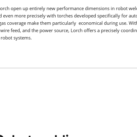
rch open up entirely new performance dimensions in robot weld
 even more precisely with torches developed specifically for au
d gas coverage make them particularly economical during use. Wit
LORCH CONNECT
wire feed, and the power source, Lorch offers a precisely coordin
Conectar. Soldar. Acertar. La solución en la nube de Lorch
 robot systems.
Connect le ofrece una transparencia y una garantía de calidad
precedentes en el proceso de soldadura.
Saber más
SEGURIDAD Y SALUD EN EL TRABAJO
Independientemente de si es MMA, TIG o MIG-MAG – Lorch
ofrece ropa de trabajo y accesorios adecuados para cada tip
soldadura para que su trabajo diario de soldadura sea más
seguro.
Saber más
APR 900 PLUS