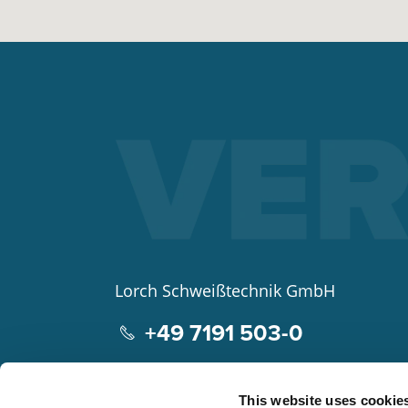
Lorch Schweißtechnik GmbH
+49 7191 503-0
info(at)lorch.eu
This website uses cookie