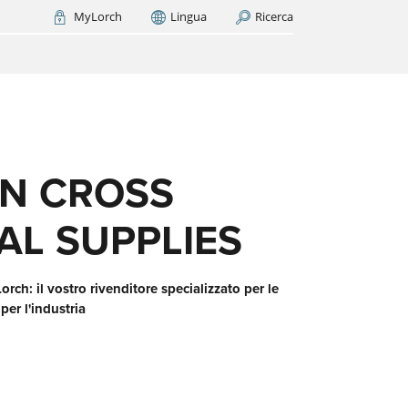
MyLorch
Lingua
Ricerca
Italia
France
(FR)
CERCA ORA
A
sono
nte
i del
N CROSS
AL SUPPLIES
orch: il vostro rivenditore specializzato per le
per l'industria
rate
na la
essi
e ad
esso