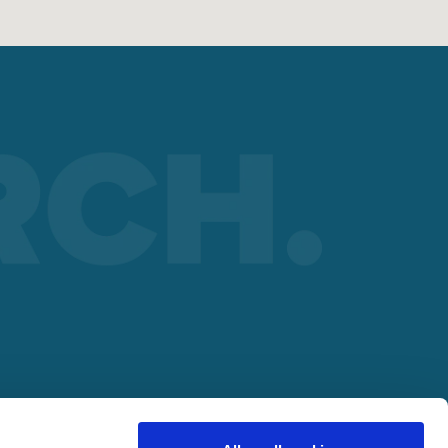
ad
 ad
ER
lding