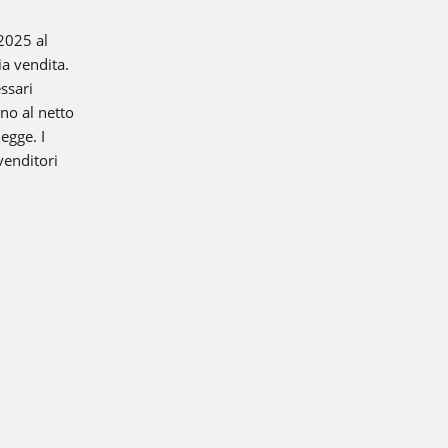
.2025 al
TORCIA DI SALDATURA ROBOTICA
a vendita.
essari
Che si tratti di MIG-MAG o TIG, Lorch offre la torcia robotica
ono al netto
giusta per ogni tipo di saldatura.
egge. I
Più informazioni
venditori
GESTIONE DELLA QUALITÀ
Tutti i dati di saldatura a colpo d'occhio: registrazione,
documentazione, valutazione e analisi senza soluzione di
continuità. È così che funziona la gestione della qualità!
Più informazioni
LORCH Q-SYS
LORCH Q-DATA