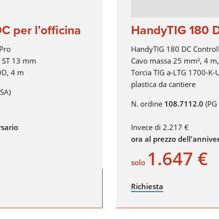
FEED
Più informazioni
 per l’officina
HandyTIG 180 DC
Pro
HandyTIG 180 DC Control
SALDATURA AD ELETTRODO
, ST 13 mm
Cavo massa 25 mm², 4 m
La saldatura ad elettrodo vi garantisce dei vantaggi rispetto 
DD, 4 m
Torcia TIG a-LTG 1700-K-U
altri processi di saldatura. In quest'area vi offriamo una
plastica da cantiere
panoramica dei vantaggi e del funzionamento della saldatura
SA)
elettrodo.
N. ordine
108.7112.0
(PG 
Più informazioni
rsario
Invece di 2.217 €
SERIE X
ora al prezzo dell'annive
SERIE MICORSTICK
1.647 €
solo
Richiesta
TORCIA DI SALDATURA MANUALE
Whether MIG-MAG or TIG – Lorch offers the right manual we
torch for every type of welding.