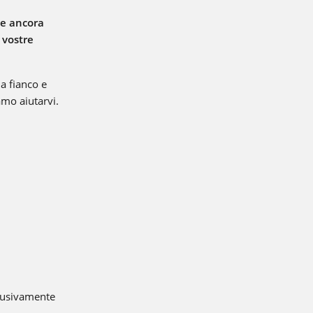
te ancora
COBOT SEAMPILOT
e vostre
COBOTRONIC SOFTWARE
 a fianco e
mo aiutarvi.
ROBOTICS
L'automazione della saldatura è un processo efficiente che n
deve richiedere costi elevati. In quest'area vi offriamo una
panoramica dei vantaggi e del funzionamento della saldatura
robotizzata.
Più informazioni
SERIE S-ROBOMIG XT
SERIE ROBO-MICORMIG
clusivamente
SERIE V-ROBOTIG