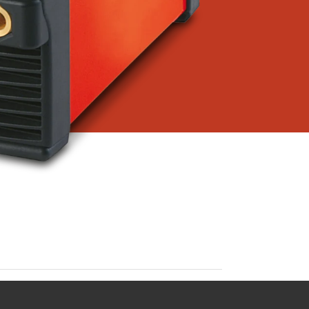
ione.
ua