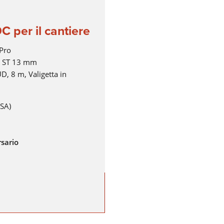
 per il cantiere
Pro
, ST 13 mm
ad
D, 8 m, Valigetta in
 ad
SA)
rsario
lding