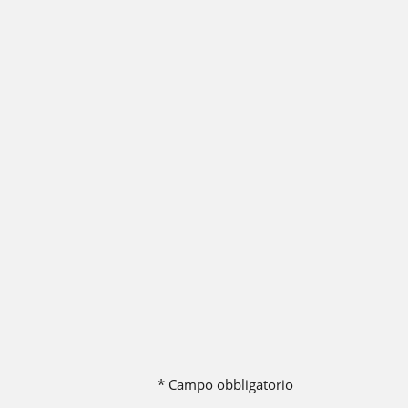
o e
icure
* Campo obbligatorio