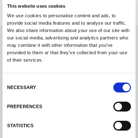
This website uses cookies
We use cookies to personalise content and ads, to
provide social media features and to analyse our traffic.
We also share information about your use of our site with
our social media, advertising and analytics partners who
Elija su paquete de venta.
may combine it with other information that you’ve
provided to them or that they’ve collected from your use
of their services.
¿Ha encontrado su paquete? ¿O aún no está seguro
de qué paquete se adapta mejor a sus necesidades?
Consent
NECESSARY
Selection
Entonces introduzca sus datos en el formulario de
contacto de al lado y escríbanos en el campo de
mensajes cómo podemos ayudarle.
PREFERENCES
Resumen de todos los paquetes de venta
STATISTICS