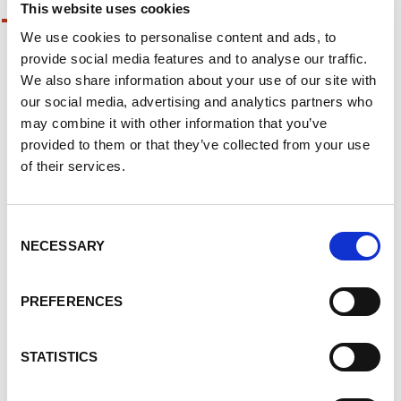
This website uses cookies
We use cookies to personalise content and ads, to
Qualitätsmanagement
provide social media features and to analyse our traffic.
Qualität ist, wenn die Kunden
We also share information about your use of our site with
zurückkommen – und nicht die
our social media, advertising and analytics partners who
Produkte
may combine it with other information that you’ve
provided to them or that they’ve collected from your use
Die Qualität unserer Produkte ist ein wichtiger
of their services.
Wettbewerbsfaktor und für uns eine Verpflichtung
gegenüber unseren Kunden in aller Welt. Unsere
Lieferanten haben einen wesentlichen Einfluss auf
die Produktqualität und damit auf die Zufriedenheit
Consent
unserer Kunden.
NECESSARY
Selection
In einer vertrauensvollen und partnerschaftlichen
Zusammenarbeit sehen wir den Weg, gemeinsam mit
PREFERENCES
unseren Lieferanten die Qualitätsziele – und damit
die Kundenforderungen – zu erreichen.
STATISTICS
Daher sind für uns Lieferantenaudits und Qualitäts-
und Beschaffungsaspekten eine