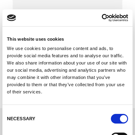
Tendances dans la technique
This website uses cookies
de soudage.
We use cookies to personalise content and ads, to
Restez informé des tendances actuelles, des
provide social media features and to analyse our traffic.
développements et des défis dans le secteur
We also share information about your use of our site with
du soudage.
our social media, advertising and analytics partners who
may combine it with other information that you’ve
provided to them or that they’ve collected from your use
of their services.
Consent
NECESSARY
Selection
Recevez notre Lorch News en anglais.