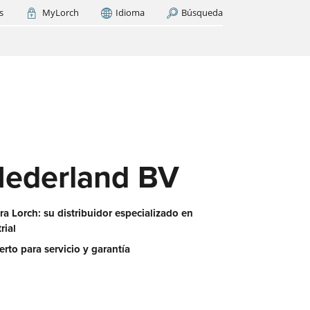
s
MyLorch
Idioma
Búsqueda
Italia
France
(FR)
AR AHORA
cas
os
ase
es?
Nederland BV
a Lorch: su distribuidor especializado en
rial
erto para servicio y garantía
 red
aquí