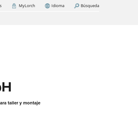
s
MyLorch
Idioma
Búsqueda
Italia
France
(FR)
AR AHORA
cas
os
ase
es?
bH
ara taller y montaje
 red
aquí